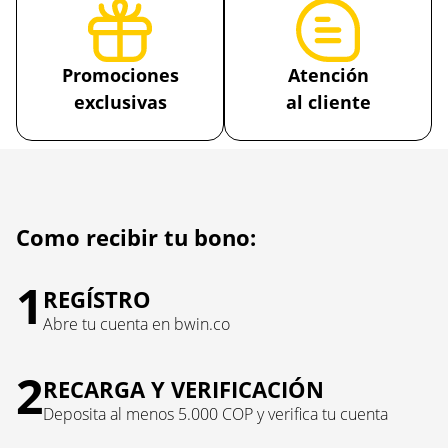
Promociones
Atención
exclusivas
al cliente
Como recibir tu bono:
1
REGÍSTRO
Abre tu cuenta en bwin.co
2
RECARGA Y VERIFICACIÓN
Deposita al menos 5.000 COP y verifica tu cuenta