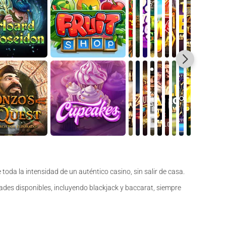
oda la intensidad de un auténtico casino, sin salir de casa.
des disponibles, incluyendo blackjack y baccarat, siempre