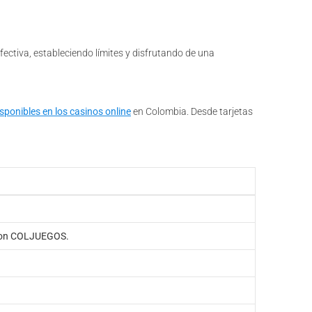
ectiva, estableciendo límites y disfrutando de una
ponibles en los casinos online
en Colombia. Desde tarjetas
o con COLJUEGOS.