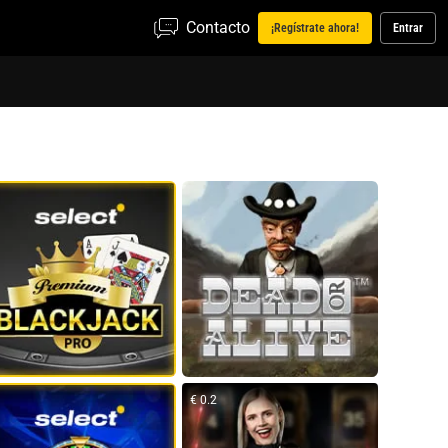
Contacto
¡Regístrate ahora!
Entrar
€ 0.2