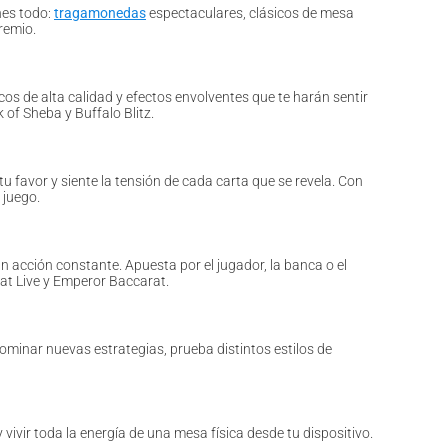
nes todo:
tragamonedas
espectaculares, clásicos de mesa
premio.
s de alta calidad y efectos envolventes que te harán sentir
 of Sheba y Buffalo Blitz.
 tu favor y siente la tensión de cada carta que se revela. Con
e juego.
n acción constante. Apuesta por el jugador, la banca o el
rat Live y Emperor Baccarat.
minar nuevas estrategias, prueba distintos estilos de
 vivir toda la energía de una mesa física desde tu dispositivo.