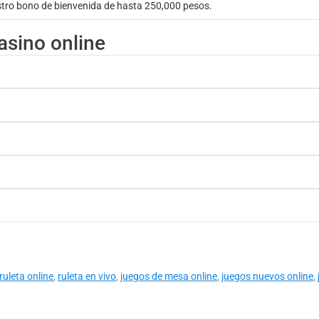
stro bono de bienvenida de hasta 250,000 pesos.
asino online
ruleta online
,
ruleta en vivo
,
juegos de mesa online
,
juegos nuevos online
,