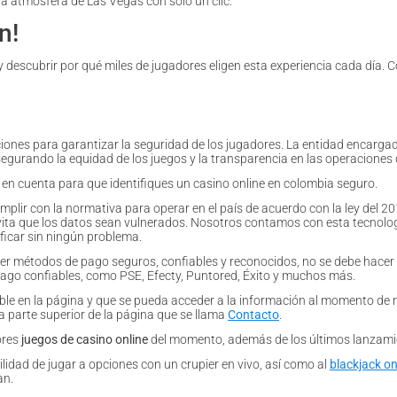
la atmósfera de Las Vegas con solo un clic.
n!
 descubrir por qué miles de jugadores eligen esta experiencia cada día. 
ciones para garantizar la seguridad de los jugadores. La entidad encarga
gurando la equidad de los juegos y la transparencia en las operaciones d
en cuenta para que identifiques un casino online en colombia seguro.
lir con la normativa para operar en el país de acuerdo con la ley del 2016
vita que los datos sean vulnerados. Nosotros contamos con esta tecnolo
ficar sin ningún problema.
er métodos de pago seguros, confiables y reconocidos, no se debe hacer 
pago confiables, como PSE, Efecty, Puntored, Éxito y muchos más.
visible en la página y que se pueda acceder a la información al momento de
a parte superior de la página que se llama
Contacto
.
ores
juegos de casino online
del momento, además de los últimos lanzami
ilidad de jugar a opciones con un crupier en vivo, así como al
blackjack on
an.