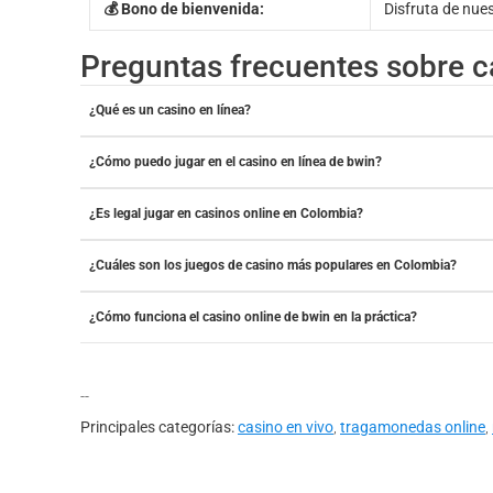
💰 Bono de bienvenida:
Disfruta de nue
Preguntas frecuentes sobre c
¿Qué es un casino en línea?
¿Cómo puedo jugar en el casino en línea de bwin?
¿Es legal jugar en casinos online en Colombia?
¿Cuáles son los juegos de casino más populares en Colombia?
¿Cómo funciona el casino online de bwin en la práctica?
--
Principales categorías:
casino en vivo
,
tragamonedas online
,