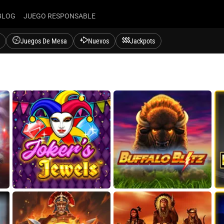
BLOG
JUEGO RESPONSABLE
Juegos De Mesa
Nuevos
Jackpots