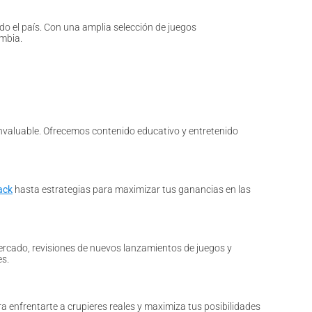
do el país. Con una amplia selección de juegos
ombia.
invaluable. Ofrecemos contenido educativo y entretenido
ac
k
hasta estrategias para maximizar tus ganancias en las
mercado, revisiones de nuevos lanzamientos de juegos y
es.
a enfrentarte a crupieres reales y maximiza tus posibilidades