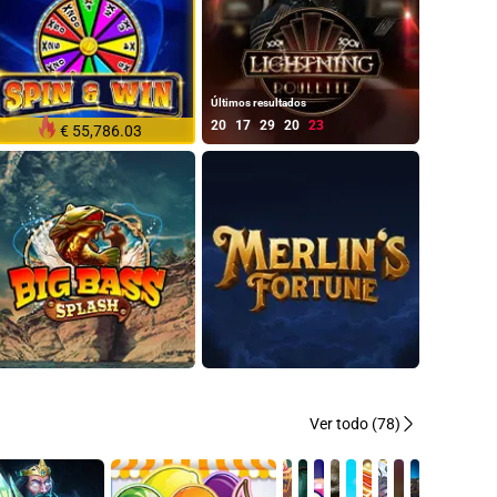
Últimos resultados
20
17
29
20
23
€ 55,786.03
Ver todo
(78)