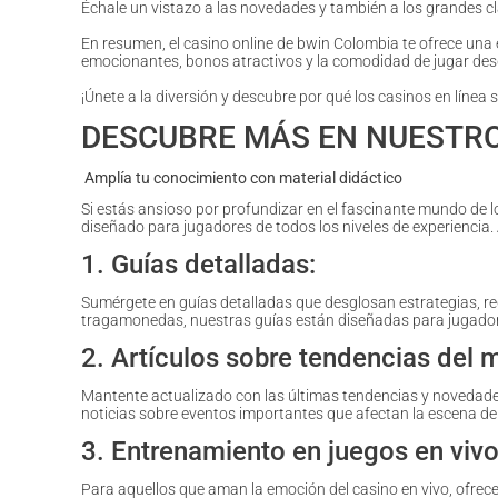
Échale un vistazo a las novedades y también a los grandes cl
En resumen, el casino online de bwin Colombia te ofrece una 
emocionantes, bonos atractivos y la comodidad de jugar desd
¡Únete a la diversión y descubre por qué los casinos en línea
DESCUBRE MÁS EN NUESTR
Amplía tu conocimiento con material didáctico
Si estás ansioso por profundizar en el fascinante mundo de l
diseñado para jugadores de todos los niveles de experiencia.
1. Guías detalladas:
Sumérgete en guías detalladas que desglosan estrategias, reg
tragamonedas, nuestras guías están diseñadas para jugador
2. Artículos sobre tendencias del 
Mantente actualizado con las últimas tendencias y novedades 
noticias sobre eventos importantes que afectan la escena del
3. Entrenamiento en juegos en vivo
Para aquellos que aman la emoción del casino en vivo, ofrece