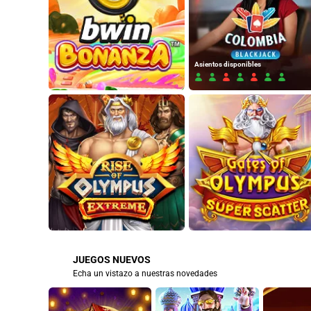
Asientos disponibles
JUEGOS NUEVOS
Echa un vistazo a nuestras novedades