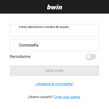
Correo electrónico o nombre de usuario
Contraseña
Recordarme
Iniciar sesión
¿Olvidaste la contraseña?
¿Nuevo usuario?
Crear una cuenta
.