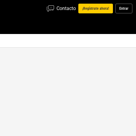
Contacto
¡Regístrate ahora!
Entrar
Medios
Selecciona un evento
Selecciona
de la
lista de
eventos en
vivo para
ver
medios.