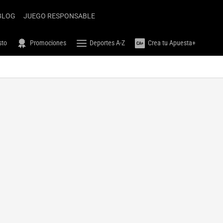
BLOG
JUEGO RESPONSABLE
sto
Promociones
Deportes A-Z
Crea tu Apuesta+
azo
Especiales
6
13
Total
Money Line
▲ 10,5
1.75
1.67
▼ 10,5
2.05
2.15