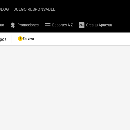
BLOG
JUEGO RESPONSABLE
sto
Promociones
Deportes A-Z
Crea tu Apuesta+
En vivo
1
ipos