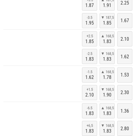
2.25
1.87
1.91
-3.5
▼ 187,5
1.67
1.95
1.85
+2.5
▲ 168,5
2.10
1.85
1.83
-2.5
▼ 168,5
1.62
1.83
1.83
-1.5
▲ 168,5
1.53
1.62
1.78
+1.5
▼ 168,5
2.30
2.10
1.90
-6.5
▲ 168,5
1.36
1.83
1.83
+6,5
▼ 168,5
2.80
1.83
1.83