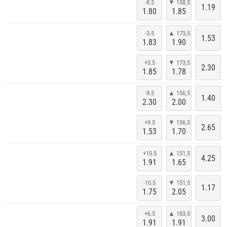
-8.5
▼ 158,5
1.19
1.80
1.85
-3.5
▲ 173,5
1.53
1.83
1.90
+3.5
▼ 173,5
2.30
1.85
1.78
-9.5
▲ 156,5
1.40
2.30
2.00
+9.5
▼ 156,5
2.65
1.53
1.70
+10.5
▲ 151,5
4.25
1.91
1.65
-10.5
▼ 151,5
1.17
1.75
2.05
+6.5
▲ 183,5
3.00
1.91
1.91