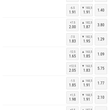
-6.5
▼ 183,5
1.40
1.91
1.91
+7.5
▲ 182,5
3.80
2.00
1.87
-7.5
▼ 182,5
1.29
1.83
1.95
-12.5
▲ 163,5
1.09
1.65
1.85
+12.5
▼ 163,5
5.75
2.05
1.83
-1.5
▲ 168,5
1.77
1.85
1.91
+1,5
▼ 168,5
2.10
1.98
1.91
+3.5
▲ 187,5