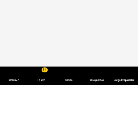
84
Menú A-Z
En vivo
Casino
Mis apuestas
Juego Responsable