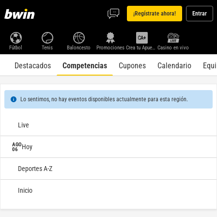
¡Regístrate ahora!
Entrar
Fútbol
Tenis
Baloncesto
Promociones
Crea tu Apuesta+
Casino en vivo
Destacados
Competencias
Cupones
Calendario
Equ
Lo sentimos, no hay eventos disponibles actualmente para esta región.
Live
AGO
Hoy
06
Deportes A-Z
Inicio