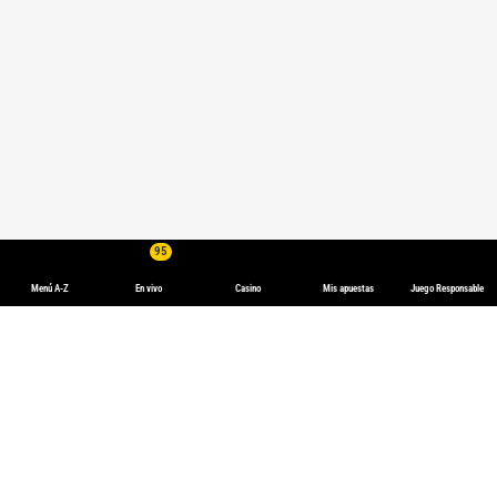
95
Menú A-Z
En vivo
Casino
Mis apuestas
Juego Responsable