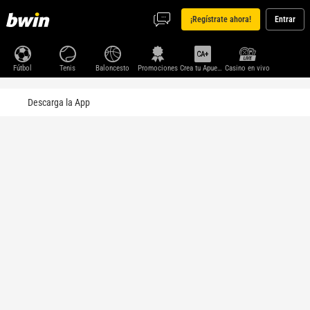
¡Regístrate ahora!
Entrar
Fútbol
Tenis
Baloncesto
Promociones
Crea tu Apuesta+
Casino en vivo
Descarga la App