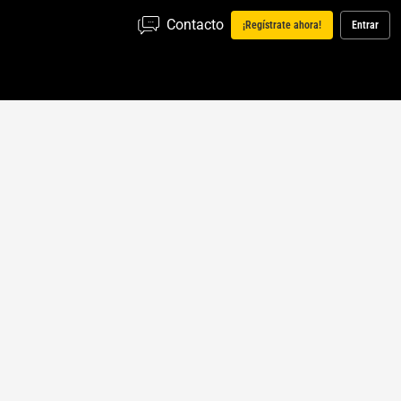
Contacto
¡Regístrate ahora!
Entrar
UEFA Europa League
Hoy / 16:00
Medios
Jagiellonia
-
Rangers
Bialystok
Selecciona un evento
Resultado del partido VA (+2)
1
3.00
X
3.30
2
2.35
Selecciona
de la
lista de
eventos en
vivo para
ver
medios.
Talón de
Mis
apuestas
Apuestas