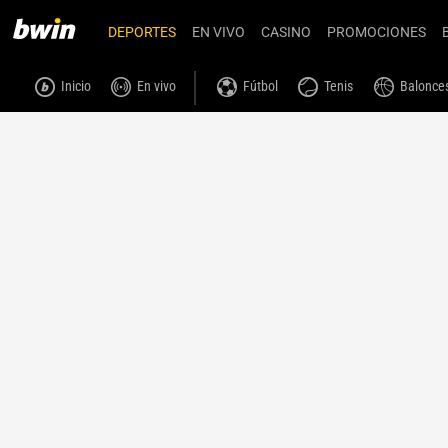
DEPORTES
EN VIVO
CASINO
PROMOCIONES
Inicio
En vivo
Fútbol
Tenis
Balonce
Conference League
UEFA Europa League
Comienza en
26 min
FC Inter
-
FC Vaduz
KuPS
Turku
Resultado del partido VA (+2)
Resultado del
1
1.95
X
3.50
2
3.30
1
3.60
X
Destacados
F
ú
t
F
b
ú
o
t
l
U
b
h