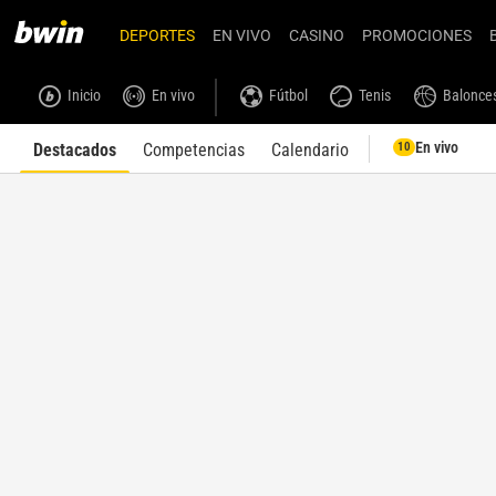
DEPORTES
EN VIVO
CASINO
PROMOCIONES
Inicio
En vivo
Fútbol
Tenis
Balonce
En vivo
10
Destacados
Competencias
Calendario
Competencias destacadas
C
z
e
R
c
e
h
p
T
L
ú
T
i
b
C
M
g
li
u
u
a
c
p
n
T
P
a
d
T
r
C
o
E
M
o
h
li
u
e
t
n
C
c
e
d
h
a