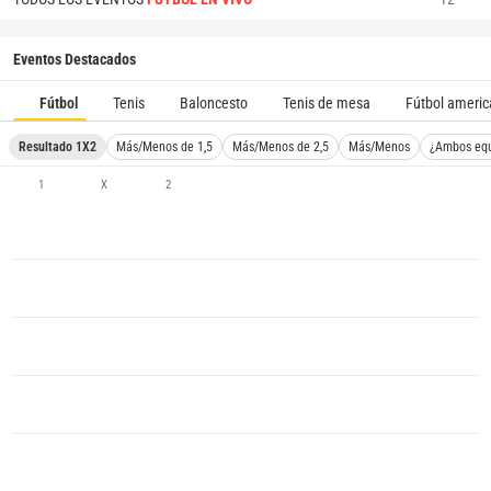
Eventos Destacados
Fútbol
Tenis
Baloncesto
Tenis de mesa
Fútbol ameri
Resultado 1X2
Más/Menos de 1,5
Más/Menos de 2,5
Más/Menos
¿Ambos eq
1
X
2