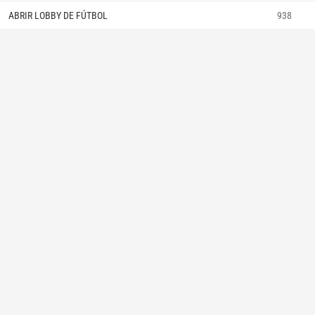
ABRIR LOBBY DE FÚTBOL
938