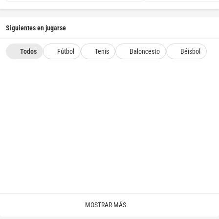
Siguientes en jugarse
Todos
Fútbol
Tenis
Baloncesto
Béisbol
MOSTRAR MÁS