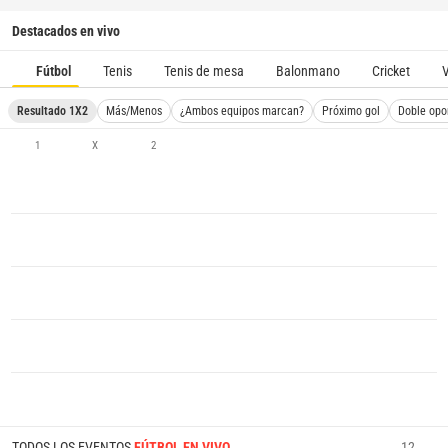
Destacados en vivo
Fútbol
Tenis
Tenis de mesa
Balonmano
Cricket
V
Resultado 1X2
Más/Menos
¿Ambos equipos marcan?
Próximo gol
Doble opo
1
X
2
TODOS LOS EVENTOS
FÚTBOL EN VIVO
12