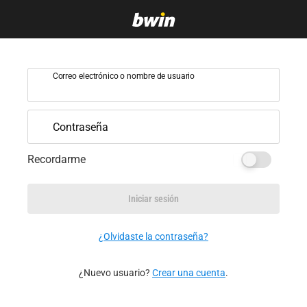
Correo electrónico o nombre de usuario
Contraseña
Recordarme
Iniciar sesión
¿Olvidaste la contraseña?
¿Nuevo usuario?
Crear una cuenta
.