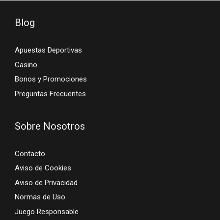
Blog
Apuestas Deportivas
Casino
Bonos y Promociones
Preguntas Frecuentes
Sobre Nosotros
Contacto
Aviso de Cookies
Aviso de Privacidad
Normas de Uso
Juego Responsable