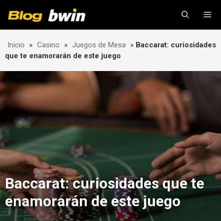
Skip
Me
to
content
Inicio
»
Casino
»
Juegos de Mesa
»
Baccarat: curiosidades
que te enamorarán de este juego
Baccarat: curiosidades que te
enamorarán de este juego