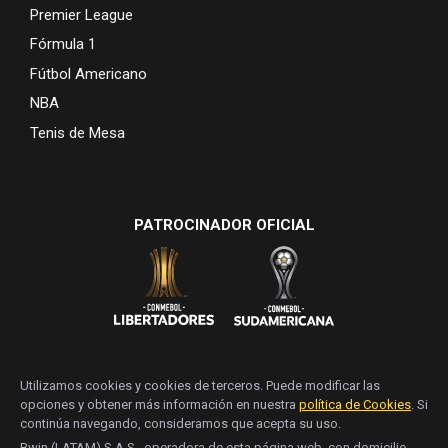
Premier League
Fórmula 1
Fútbol Americano
NBA
Tenis de Mesa
PATROCINADOR OFICIAL
Utilizamos cookies y cookies de terceros. Puede modificar las
opciones y obtener más información en nuestra
política de Cookies
. Si
continúa navegando, consideramos que acepta su uso.
Bwin (LATAM) S.A.S., operadora de esta página web, con domicilio