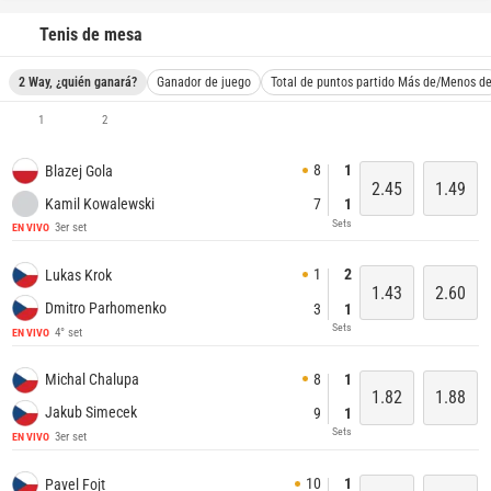
Tenis de mesa
2 Way, ¿quién ganará?
Ganador de juego
Total de puntos partido Más de/Menos d
1
2
8
1
Blazej Gola
2.45
1.49
Kamil Kowalewski
7
1
Sets
3er set
EN VIVO
1
2
Lukas Krok
1.43
2.60
Dmitro Parhomenko
3
1
Sets
4° set
EN VIVO
8
1
Michal Chalupa
1.82
1.88
Jakub Simecek
9
1
Sets
3er set
EN VIVO
10
1
Pavel Fojt