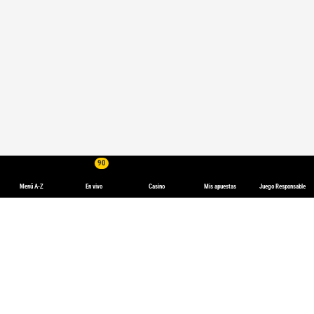
90
Menú A-Z
En vivo
Casino
Mis apuestas
Juego Responsable