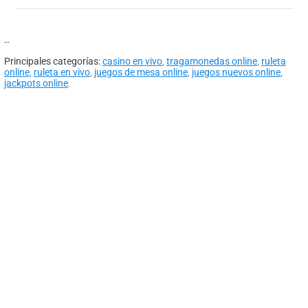
--
Principales categorías:
casino en vivo
,
tragamonedas online
,
ruleta
online
,
ruleta en vivo
,
juegos de mesa online
,
juegos nuevos online
,
jackpots online
.