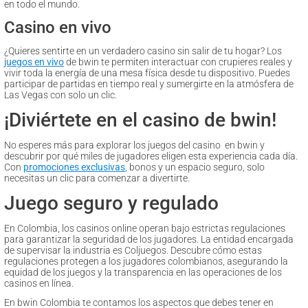
en todo el mundo.
Casino en vivo
¿Quieres sentirte en un verdadero casino sin salir de tu hogar? Los
juegos en vivo
de bwin te permiten interactuar con crupieres reales y
vivir toda la energía de una mesa física desde tu dispositivo. Puedes
participar de partidas en tiempo real y sumergirte en la atmósfera de
Las Vegas con solo un clic.
¡Diviértete en el casino de bwin!
No esperes más para explorar los juegos del casino en bwin y
descubrir por qué miles de jugadores eligen esta experiencia cada día.
Con
promociones exclusivas
, bonos y un espacio seguro, solo
necesitas un clic para comenzar a divertirte.
Juego seguro y regulado
En Colombia, los casinos online operan bajo estrictas regulaciones
para garantizar la seguridad de los jugadores. La entidad encargada
de supervisar la industria es Coljuegos. Descubre cómo estas
regulaciones protegen a los jugadores colombianos, asegurando la
equidad de los juegos y la transparencia en las operaciones de los
casinos en línea.
En bwin Colombia te contamos los aspectos que debes tener en