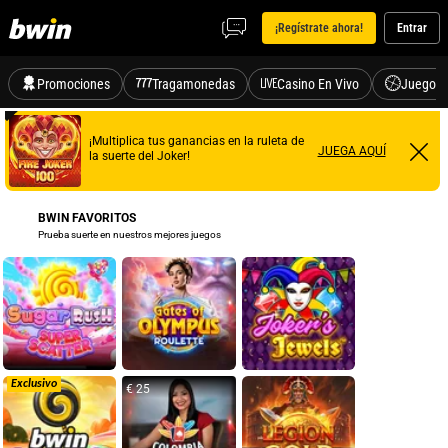
¡Regístrate ahora!
Entrar
Promociones
Tragamonedas
Casino En Vivo
Juegos 
¡Multiplica tus ganancias en la ruleta de
JUEGA AQUÍ
la suerte del Joker!
BWIN FAVORITOS
Prueba suerte en nuestros mejores juegos
Exclusivo
€ 25