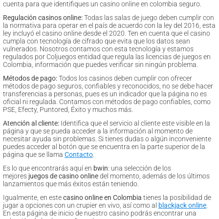
cuenta para que identifiques un casino online en colombia seguro.
Regulación casinos online:
Todas las salas de juego deben cumplir con
la normativa para operar en el país de acuerdo con la ley del 2016, esta
ley incluyó el casino online desde el 2020. Ten en cuenta que el casino
cumpla con tecnología de cifrado que evita que los datos sean
vulnerados. Nosotros contamos con esta tecnología y estamos
regulados por Coljuegos entidad que regula las licencias de juegos en
Colombia, información que puedes verificar sin ningún problema.
Métodos de pago:
Todos los casinos deben cumplir con ofrecer
métodos de pago seguros, confiables y reconocidos, no se debe hacer
transferencias a personas, pues es un indicador que la página no es
oficial ni regulada. Contamos con métodos de pago confiables, como
PSE, Efecty, Puntored, Éxito y muchos más.
Atención al cliente:
Identifica que el servicio al cliente este visible en la
página y que se pueda acceder a la información al momento de
necesitar ayuda sin problemas. Si tienes dudas o algún inconveniente
puedes acceder al botón que se encuentra en la parte superior de la
página que se llama
Contacto
.
Es lo que encontrarás aquí en
bwin
: una selección de los
mejores
juegos de casino online
del momento, además de los últimos
lanzamientos que más éxitos están teniendo.
Igualmente, en este
casino online en Colombia
tienes la posibilidad de
jugar a opciones con un crupier en vivo, así como al
blackjack online
.
En esta página de inicio de nuestro casino podrás encontrar una