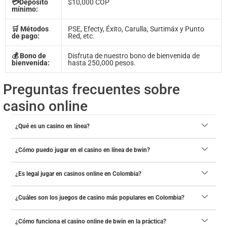
💳Depósito
$10,000 COP
mínimo:
🛒 Métodos
PSE, Efecty, Éxito, Carulla, Surtimáx y Punto
de pago:
Red, etc.
💰 Bono de
Disfruta de nuestro bono de bienvenida de
bienvenida:
hasta 250,000 pesos.
Preguntas frecuentes sobre
casino online
¿Qué es un casino en línea?
¿Cómo puedo jugar en el casino en línea de bwin?
¿Es legal jugar en casinos online en Colombia?
¿Cuáles son los juegos de casino más populares en Colombia?
¿Cómo funciona el casino online de bwin en la práctica?