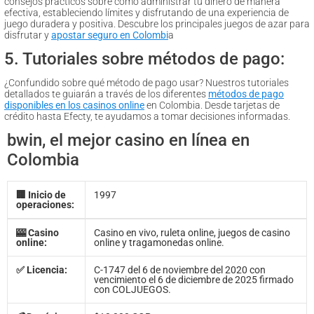
consejos prácticos sobre cómo administrar tu dinero de manera
efectiva, estableciendo límites y disfrutando de una experiencia de
juego duradera y positiva. Descubre los principales juegos de azar para
disfrutar y
apostar seguro en Colombi
a
5. Tutoriales sobre métodos de pago:
¿Confundido sobre qué método de pago usar? Nuestros tutoriales
detallados te guiarán a través de los diferentes
métodos de pago
disponibles en los casinos online
en Colombia. Desde tarjetas de
crédito hasta Efecty, te ayudamos a tomar decisiones informadas.
bwin, el mejor casino en línea en
Colombia
🏢 Inicio de
1997
operaciones:
🎰 Casino
Casino en vivo, ruleta online, juegos de casino
online:
online y tragamonedas online.
✅ Licencia:
C-1747 del 6 de noviembre del 2020 con
vencimiento el 6 de diciembre de 2025 firmado
con COLJUEGOS.