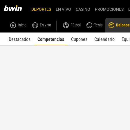
DEPORTES
EN VIVO
CASINO
PROMOCIONES
Inicio
En vivo
Fútbol
Tenis
Balonce
Destacados
Competencias
Cupones
Calendario
Equ
Competencias
Apuestas de Ba
destacadas
L
i
Apuestas hoy NBA
g
E
a
s
A
p
C
A largo plazo
Equipo
4
C
a
a
B
ñ
m
S
SÁBADO - 5/6/27
a
p
u
e
d
N
NBA
o
a
B
2026/27
n
m
A
N
-
a
é
o
Apuestas
Todas las apuestas
t
r
rt
W
a
o
i
e
N
largo