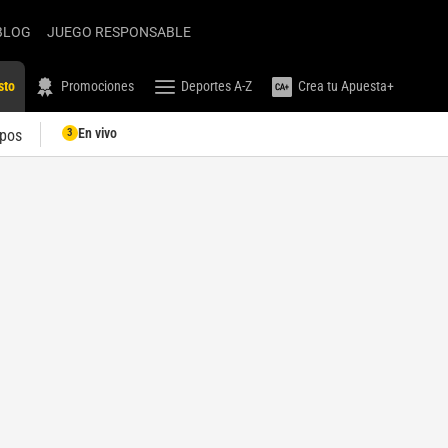
BLOG
JUEGO RESPONSABLE
sto
Promociones
Deportes A-Z
Crea tu Apuesta+
En vivo
3
ipos
loncesto
Competencias
Norteamérica
NBA
s