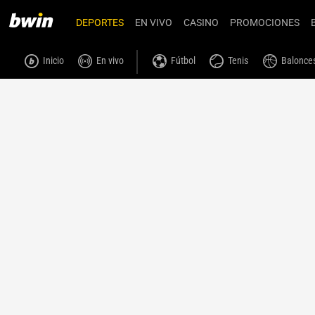
DEPORTES
EN VIVO
CASINO
PROMOCIONES
Inicio
En vivo
Fútbol
Tenis
Balonce
Liga Profesional
Primera División
Hoy / 22:30
Rosario
Universidad
-
CA Aldosivi
Central
Católica
Resultado del partido VA (+2)
Resultado del
1
1.49
X
3.80
2
7.25
1
1.34
X
Destacados
F
ú
t
F
b
ú
o
t
l
U
b
h