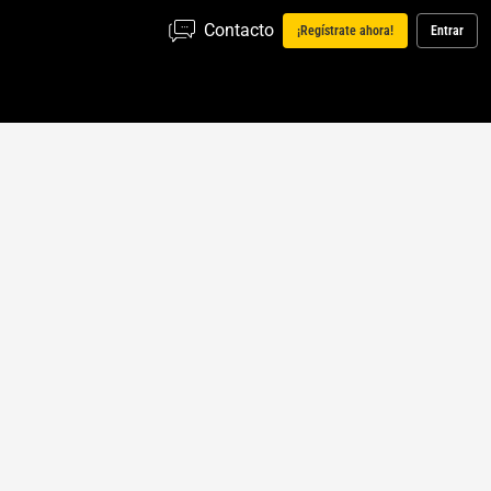
Contacto
¡Regístrate ahora!
Entrar
Primera A - Apertura
Mañana / 19:00
Medios
Boyacá
-
Santa Fe
Chicó
Selecciona un evento
Resultado del partido VA (+2)
1
1.32
X
4.75
2
8.25
Selecciona
de la
lista de
eventos en
vivo para
ver
medios.
Talón de
Mis
apuestas
Apuestas