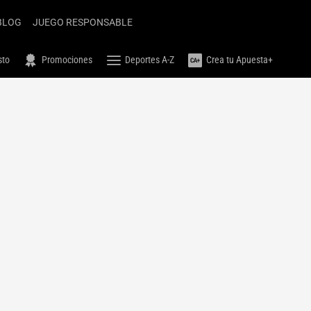
BLOG
JUEGO RESPONSABLE
sto
Promociones
Deportes A-Z
Crea tu Apuesta+
Liga Profesional
Mañana / 0:30
Mañana / 0:45
Estudiantes
Independiente
-
-
Cobresal
de Río
Rivadavia
Cuarto
 partido VA (+2)
Resultado del partido VA (+2)
5.25
2
7.75
1
1.47
X
4.00
2
7.25