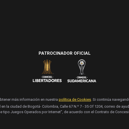
PATROCINADOR OFICIAL
obtener más información en nuestra
política de Cookies
. Si continúa navegan
l en la ciudad de Bogotá- Colombia, Calle 67 N.º 7 - 35 Of 1204, correo de a
e tipo Juegos Operados por Internet”, de acuerdo con el Contrato de Concesi