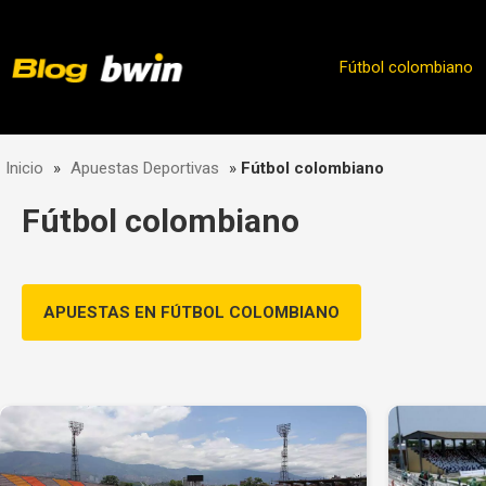
Skip
to
content
Fútbol colombiano
Inicio
»
Apuestas Deportivas
»
Fútbol colombiano
Fútbol colombiano
APUESTAS EN FÚTBOL COLOMBIANO