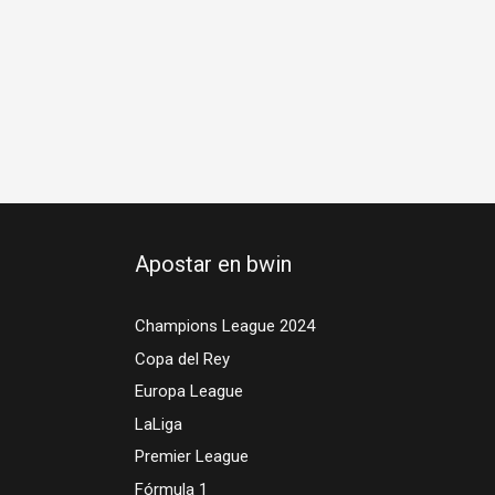
Apostar en bwin
Champions League 2024
Copa del Rey
Europa League
LaLiga
Premier League
Fórmula 1