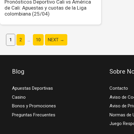
Pronósticos Deportivo Cali vs América
de Cali: Apuestas y cuotas de la Liga
colombiana (25/04)
Page
PAGE
PAGE
1
2
…
10
NEXT
→
Blog
Sobre No
Apuestas Deportivas
Contacto
Casino
Aviso de Co
Bonos y Promociones
Aviso de Pri
Preguntas Frecuentes
Normas de 
Juego Resp