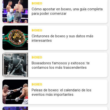
BOXEO
Cómo apostar en boxeo, una guía completa
para poder comenzar
BOXEO
Cinturones de boxeo y sus datos más
interesantes
BOXEO
Boxeadores famosos y exitosos: te
contamos los más trascendentes
BOXEO
Peleas de boxeo: el calendario de los
eventos más importantes