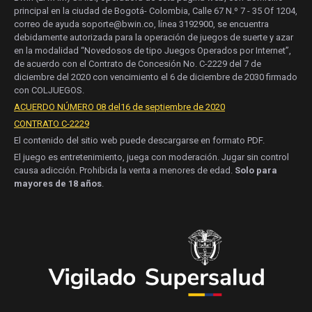
principal en la ciudad de Bogotá- Colombia, Calle 67 N.º 7 - 35 Of 1204,
correo de ayuda soporte@bwin.co, línea 3192900, se encuentra
debidamente autorizada para la operación de juegos de suerte y azar
en la modalidad “Novedosos de tipo Juegos Operados por Internet”,
de acuerdo con el Contrato de Concesión No. C-2229 del 7 de
diciembre del 2020 con vencimiento el 6 de diciembre de 2030 firmado
con COLJUEGOS.
ACUERDO NÚMERO 08 del16 de septiembre de 2020
CONTRATO C-2229
El contenido del sitio web puede descargarse en formato PDF.
El juego es entretenimiento, juega con moderación. Jugar sin control
causa adicción. Prohibida la venta a menores de edad.
Solo para
mayores de 18 años
.