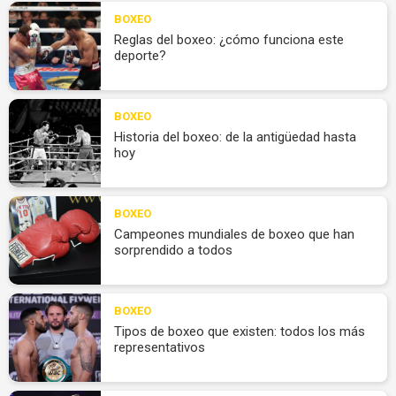
BOXEO
Reglas del boxeo: ¿cómo funciona este
deporte?
BOXEO
Historia del boxeo: de la antigüedad hasta
hoy
BOXEO
Campeones mundiales de boxeo que han
sorprendido a todos
BOXEO
Tipos de boxeo que existen: todos los más
representativos