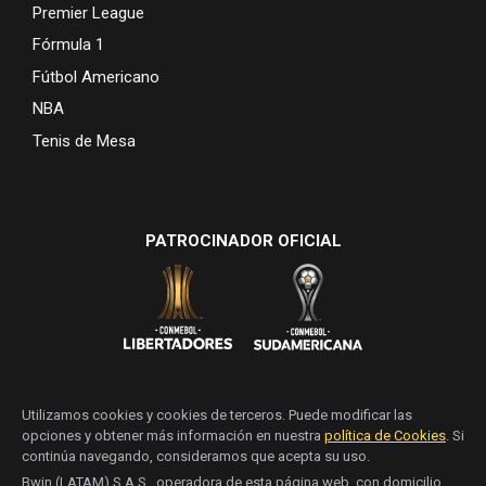
Premier League
Fórmula 1
Fútbol Americano
NBA
Tenis de Mesa
PATROCINADOR OFICIAL
Utilizamos cookies y cookies de terceros. Puede modificar las
opciones y obtener más información en nuestra
política de Cookies
. Si
continúa navegando, consideramos que acepta su uso.
Bwin (LATAM) S.A.S., operadora de esta página web, con domicilio