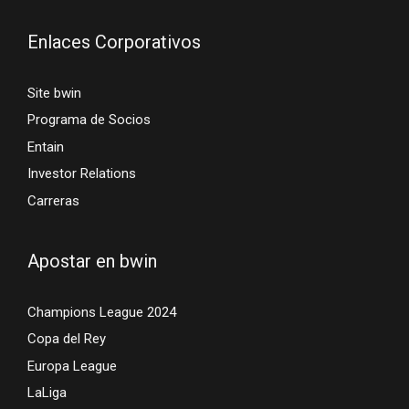
Enlaces Corporativos
Site bwin
Programa de Socios
Entain
Investor Relations
Carreras
Apostar en bwin
Champions League 2024
Copa del Rey
Europa League
LaLiga