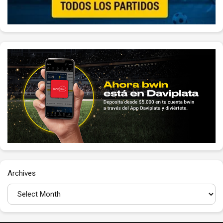
Archives