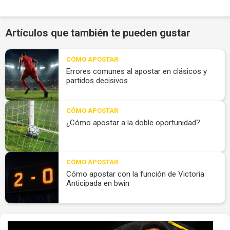
Artículos que también te pueden gustar
CÓMO APOSTAR
Errores comunes al apostar en clásicos y
partidos decisivos
CÓMO APOSTAR
¿Cómo apostar a la doble oportunidad?
CÓMO APOSTAR
Cómo apostar con la función de Victoria
Anticipada en bwin