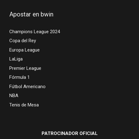
Apostar en bwin
Champions League 2024
Copa del Rey
Europa League
LaLiga
Premier League
Fórmula 1
Fútbol Americano
NBA
Tenis de Mesa
PATROCINADOR OFICIAL