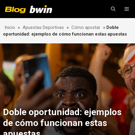
Skip
Me
to
content
Inicio
»
Apuestas Deportivas
»
Cómo apostar
»
Doble
oportunidad: ejemplos de cómo funcionan estas apuestas
Doble oportunidad: ejemplos
de cómo funcionan estas
apuestas