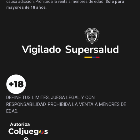
causa adicción. Prohibida la venta a menores de edad.
Solo para
mayores de 18 años
.
DEFINE TUS LÍMITES, JUEGA LEGAL Y CON
RESPONSABILIDAD. PROHIBIDA LA VENTA A MENORES DE
EDAD.