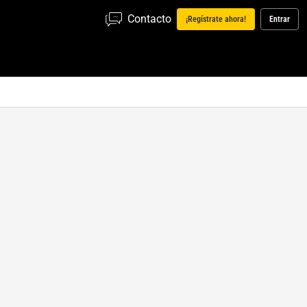
Contacto
¡Regístrate ahora!
Entrar
Medios
Selecciona un evento
Selecciona
de la
lista de
eventos en
vivo para
ver
medios.