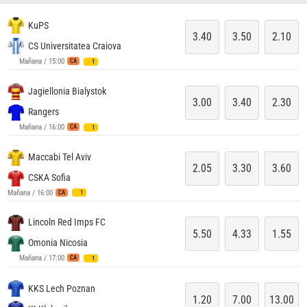
KuPS
3.40
3.50
2.10
CS Universitatea Craiova
Mañana / 15:00
CA
1
Jagiellonia Bialystok
3.00
3.40
2.30
Rangers
Mañana / 16:00
CA
1
Maccabi Tel Aviv
2.05
3.30
3.60
CSKA Sofia
Mañana / 16:00
CA
1
Lincoln Red Imps FC
5.50
4.33
1.55
Omonia Nicosia
Mañana / 17:00
CA
1
KKS Lech Poznan
1.20
7.00
13.00