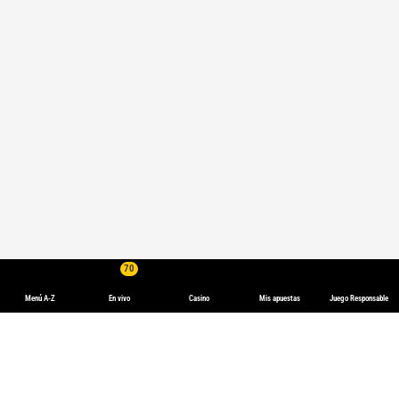
70
Menú A-Z
En vivo
Casino
Mis apuestas
Juego Responsable