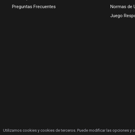
Preguntas Frecuentes
Normas de 
Juego Resp
Utilizamos cookies y cookies de terceros. Puede modificar las opciones y 