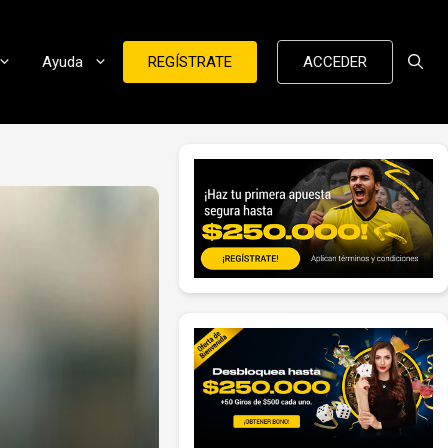
Ayuda
REGÍSTRATE
ACCEDER