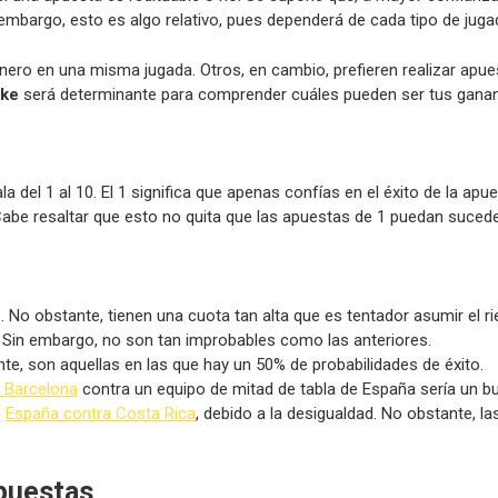
 embargo, esto es algo relativo, pues dependerá de cada tipo de juga
nero en una misma jugada. Otros, en cambio, prefieren realizar apu
ake
será determinante para comprender cuáles pueden ser tus ganan
del 1 al 10. El 1 significa que apenas confías en el éxito de la apue
abe resaltar que esto no quita que las apuestas de 1 puedan suceder
 No obstante, tienen una cuota tan alta que es tentador asumir el ri
a. Sin embargo, no son tan improbables como las anteriores.
nte, son aquellas en las que hay un 50% de probabilidades de éxito.
 Barcelona
contra un equipo de mitad de tabla de España sería un b
o
España contra Costa Rica
, debido a la desigualdad. No obstante, l
apuestas