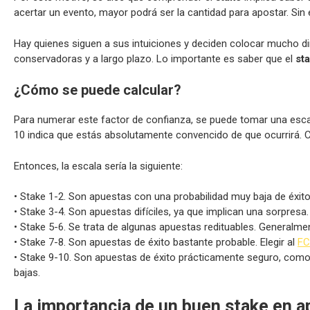
acertar un evento, mayor podrá ser la cantidad para apostar. Sin
Hay quienes siguen a sus intuiciones y deciden colocar mucho di
conservadoras y a largo plazo. Lo importante es saber que el
st
¿Cómo se puede calcular?
Para numerar este factor de confianza, se puede tomar una escala 
10 indica que estás absolutamente convencido de que ocurrirá. C
Entonces, la escala sería la siguiente:
• Stake 1-2. Son apuestas con una probabilidad muy baja de éxito.
• Stake 3-4. Son apuestas difíciles, ya que implican una sorpres
• Stake 5-6. Se trata de algunas apuestas redituables. Generalme
• Stake 7-8. Son apuestas de éxito bastante probable. Elegir al
FC
• Stake 9-10. Son apuestas de éxito prácticamente seguro, com
bajas.
La importancia de un buen stake en 