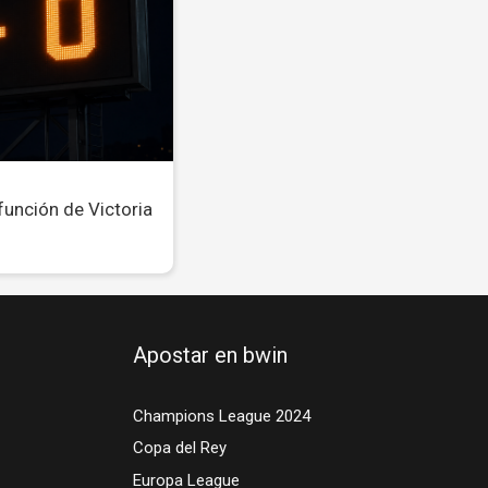
unción de Victoria
Apostar en bwin
Champions League 2024
Copa del Rey
Europa League