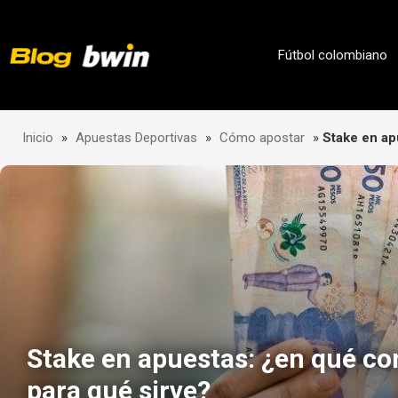
Skip
to
content
Fútbol colombiano
Inicio
»
Apuestas Deportivas
»
Cómo apostar
»
Stake en ap
Stake en apuestas: ¿en qué co
para qué sirve?