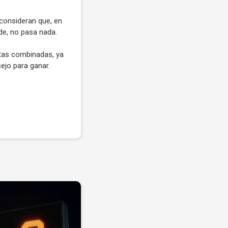
consideran que, en
rde, no pasa nada.
stas combinadas, ya
sejo para ganar.