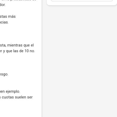
dor.
estas más
cias.
sta, mientras que el
 y que las de 10 no.
esgo.
uen ejemplo.
as cuotas suelen ser