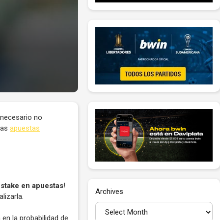
 necesario no
nas
apuestas
l
stake en apuestas
!
Archives
lizarla.
en la probabilidad de