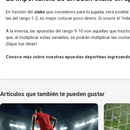
En función del
stake
que consideres para tu jugada, será posible
las del rango 1-2, es mejor colocar poco dinero. Si ocurre el “mil
A la inversa, las apuestas del rango 9-10 son aquellas que mucho
que, al multiplicar estas variables, se podrán multiplicar las cu
¡Sigue tus ideas!
Conoce más sobre nuestras apuestas deportivas ingresando
Artículos que también te pueden gustar