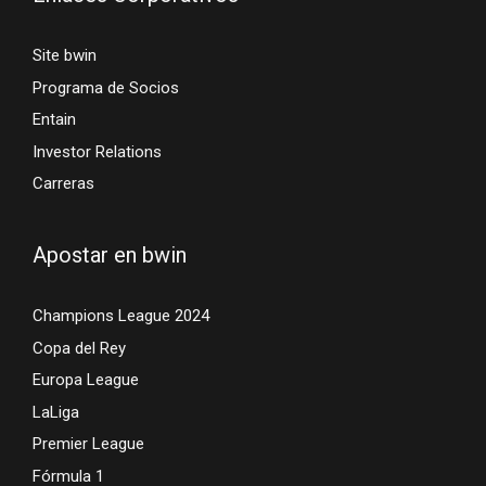
Site bwin
Programa de Socios
Entain
Investor Relations
Carreras
Apostar en bwin
Champions League 2024
Copa del Rey
Europa League
LaLiga
Premier League
Fórmula 1