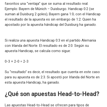
favoritos una “ventaja” que se suma al resultado real.
Ejemplo: Bayern de Múnich – Duisburgo. Handicap 0:2 (se
suman al Duisburg 2 goles); Bayern gana 1:0; con el Handicap
el resultado de la apuesta es sin embargo de 1:2. Quien ha
apostado por la apuesta hándicap del Duisburg ha ganado.
Si realiza una apuesta Handicap 0:3 en el partido Alemania
con Irlanda del Norte. El resultado es de 2:0. Según su
apuesta Handicap, se calcula como sigue:
0-3 + 2-0 = 2-3
Su “resultado” es decir, el resultado que cuenta en este caso
para su apuesta es de 2:3. Si apostó por Irlanda del Norte en
esta apuesta Handicap, ha ganado.
¿Qué son apuestas Head-to-Head?
Las apuestas Head-to-Head se ofrecen para tipos de