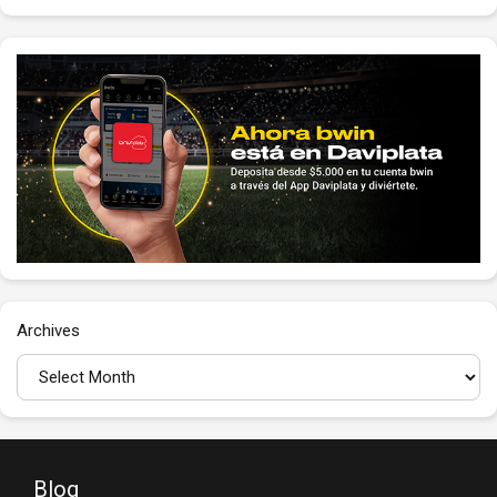
Archives
Blog