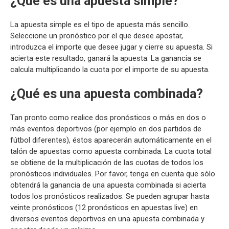
¿Qué es una apuesta simple?
La apuesta simple es el tipo de apuesta más sencillo.
Seleccione un pronóstico por el que desee apostar,
introduzca el importe que desee jugar y cierre su apuesta. Si
acierta este resultado, ganará la apuesta. La ganancia se
calcula multiplicando la cuota por el importe de su apuesta.
¿Qué es una apuesta combinada?
Tan pronto como realice dos pronósticos o más en dos o
más eventos deportivos (por ejemplo en dos partidos de
fútbol diferentes), éstos aparecerán automáticamente en el
talón de apuestas como apuesta combinada. La cuota total
se obtiene de la multiplicación de las cuotas de todos los
pronósticos individuales. Por favor, tenga en cuenta que sólo
obtendrá la ganancia de una apuesta combinada si acierta
todos los pronósticos realizados. Se pueden agrupar hasta
veinte pronósticos (12 pronósticos en apuestas live) en
diversos eventos deportivos en una apuesta combinada y