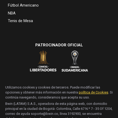
Fútbol Americano
NBA
Tenis de Mesa
PATROCINADOR OFICIAL
Utilizamos cookies y cookies de terceros. Puede modificar las
opciones y obtener más información en nuestra
política de Cookies
. Si
continúa navegando, consideramos que acepta su uso.
Bwin (LATAM) S.A.S., operadora de esta página web, con domicilio
principal en la ciudad de Bogotá- Colombia, Calle 67 N.º 7 - 35 Of 1204,
correo de ayuda soporte@bwin.co, línea 3192900, se encuentra