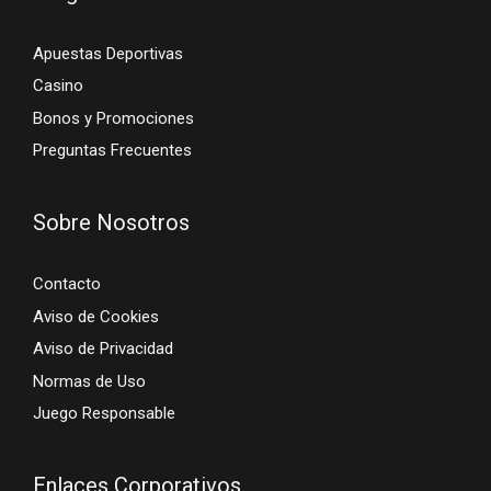
Apuestas Deportivas
Casino
Bonos y Promociones
Preguntas Frecuentes
Sobre Nosotros
Contacto
Aviso de Cookies
Aviso de Privacidad
Normas de Uso
Juego Responsable
Enlaces Corporativos