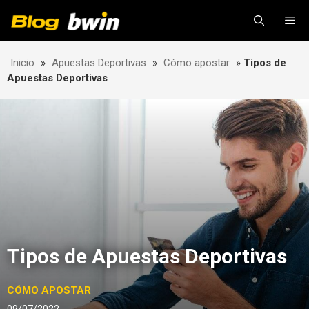
Skip
Me
to
content
Inicio
»
Apuestas Deportivas
»
Cómo apostar
»
Tipos de
Apuestas Deportivas
Tipos de Apuestas Deportivas
CÓMO APOSTAR