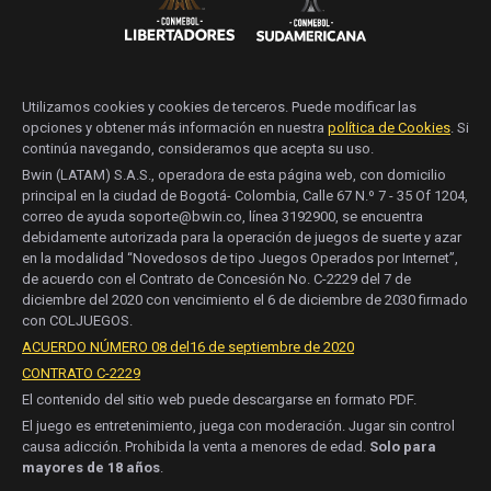
Utilizamos cookies y cookies de terceros. Puede modificar las
opciones y obtener más información en nuestra
política de Cookies
. Si
continúa navegando, consideramos que acepta su uso.
Bwin (LATAM) S.A.S., operadora de esta página web, con domicilio
principal en la ciudad de Bogotá- Colombia, Calle 67 N.º 7 - 35 Of 1204,
correo de ayuda soporte@bwin.co, línea 3192900, se encuentra
debidamente autorizada para la operación de juegos de suerte y azar
en la modalidad “Novedosos de tipo Juegos Operados por Internet”,
de acuerdo con el Contrato de Concesión No. C-2229 del 7 de
diciembre del 2020 con vencimiento el 6 de diciembre de 2030 firmado
con COLJUEGOS.
ACUERDO NÚMERO 08 del16 de septiembre de 2020
CONTRATO C-2229
El contenido del sitio web puede descargarse en formato PDF.
El juego es entretenimiento, juega con moderación. Jugar sin control
causa adicción. Prohibida la venta a menores de edad.
Solo para
mayores de 18 años
.