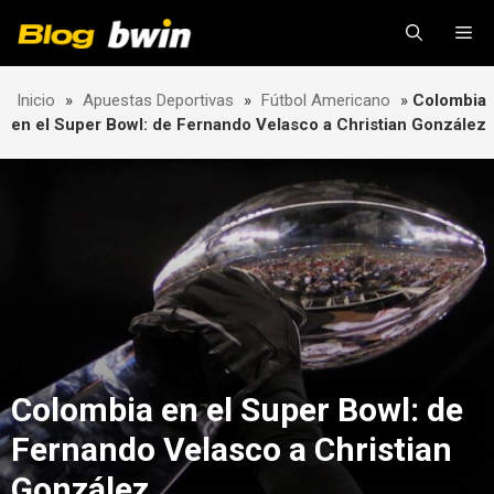
Skip
Me
to
content
Inicio
»
Apuestas Deportivas
»
Fútbol Americano
»
Colombia
en el Super Bowl: de Fernando Velasco a Christian González
Colombia en el Super Bowl: de
Fernando Velasco a Christian
González