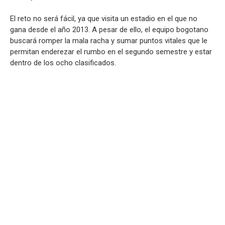
El reto no será fácil, ya que visita un estadio en el que no
gana desde el año 2013. A pesar de ello, el equipo bogotano
buscará romper la mala racha y sumar puntos vitales que le
permitan enderezar el rumbo en el segundo semestre y estar
dentro de los ocho clasificados.