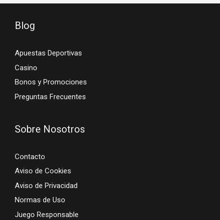
Blog
Apuestas Deportivas
Casino
Bonos y Promociones
Preguntas Frecuentes
Sobre Nosotros
Contacto
Aviso de Cookies
Aviso de Privacidad
Normas de Uso
Juego Responsable