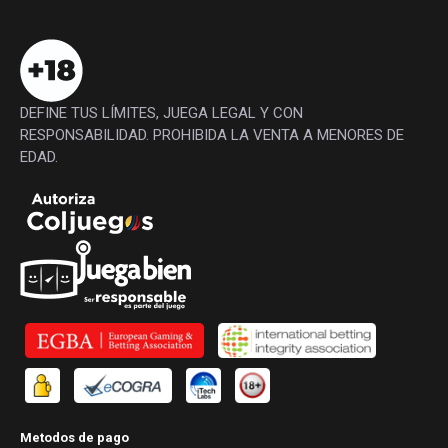
DEFINE TUS LÍMITES, JUEGA LEGAL Y CON
RESPONSABILIDAD. PROHIBIDA LA VENTA A MENORES DE
EDAD.
Metodos de pago