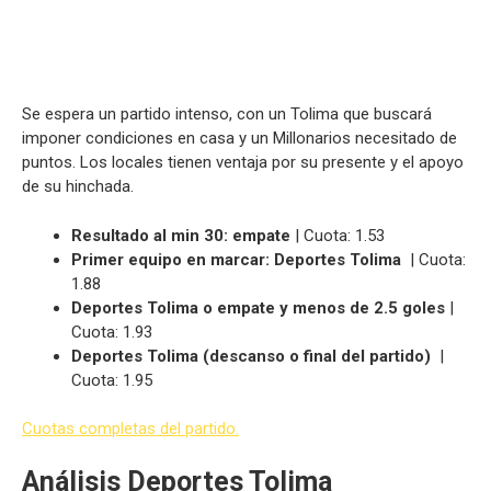
Se espera un partido intenso, con un Tolima que buscará
imponer condiciones en casa y un Millonarios necesitado de
puntos. Los locales tienen ventaja por su presente y el apoyo
de su hinchada.
Resultado al min 30: empate
| Cuota: 1.53
Primer equipo en marcar: Deportes Tolima
| Cuota:
1.88
Deportes Tolima o empate y menos de 2.5 goles
|
Cuota: 1.93
Deportes Tolima (descanso o final del partido)
|
Cuota: 1.95
Cuotas completas del partido.
Análisis Deportes Tolima