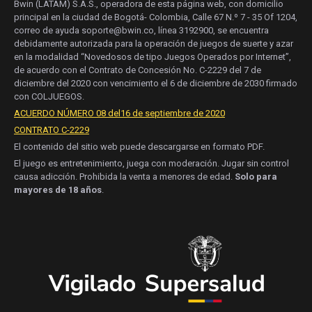
Bwin (LATAM) S.A.S., operadora de esta página web, con domicilio
principal en la ciudad de Bogotá- Colombia, Calle 67 N.º 7 - 35 Of 1204,
correo de ayuda soporte@bwin.co, línea 3192900, se encuentra
debidamente autorizada para la operación de juegos de suerte y azar
en la modalidad “Novedosos de tipo Juegos Operados por Internet”,
de acuerdo con el Contrato de Concesión No. C-2229 del 7 de
diciembre del 2020 con vencimiento el 6 de diciembre de 2030 firmado
con COLJUEGOS.
ACUERDO NÚMERO 08 del16 de septiembre de 2020
CONTRATO C-2229
El contenido del sitio web puede descargarse en formato PDF.
El juego es entretenimiento, juega con moderación. Jugar sin control
causa adicción. Prohibida la venta a menores de edad.
Solo para
mayores de 18 años
.