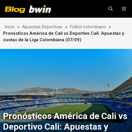
Skip
Me
to
content
Inicio
»
Apuestas Deportivas
»
Fútbol colombiano
»
Pronósticos América de Cali vs Deportivo Cali: Apuestas y
cuotas de la Liga Colombiana (07/09)
Pronósticos América de Cali vs
Deportivo Cali: Apuestas y