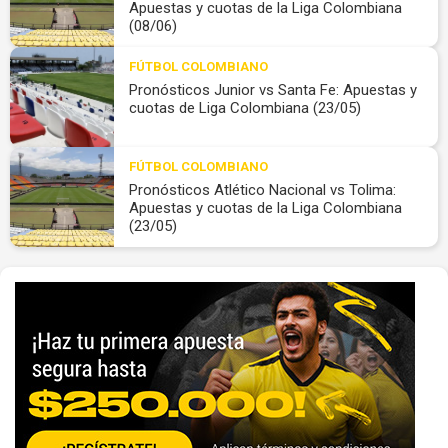
Apuestas y cuotas de la Liga Colombiana
(08/06)
FÚTBOL COLOMBIANO
Pronósticos Junior vs Santa Fe: Apuestas y
cuotas de Liga Colombiana (23/05)
FÚTBOL COLOMBIANO
Pronósticos Atlético Nacional vs Tolima:
Apuestas y cuotas de la Liga Colombiana
(23/05)