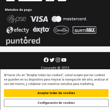
Metodos de pago
Facebook
Twitter
Instagram
YouTube
Copyright © 2025
Al hacer clic en “Aceptar todas las cookies”, usted acepta que las cookies
se guarden en su dispositivo para mejorar la navegación del sitio, analizar el
uso del mismo, y colaborar con nuestros estudios para marketing.
Aceptar todas las cookies
Configuración de cookies