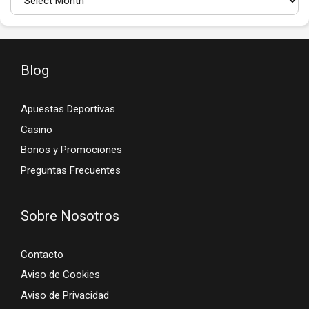
Blog
Apuestas Deportivas
Casino
Bonos y Promociones
Preguntas Frecuentes
Sobre Nosotros
Contacto
Aviso de Cookies
Aviso de Privacidad