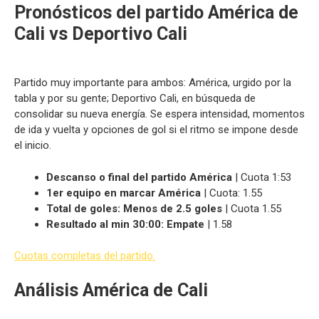
Pronósticos del partido América de
Cali vs Deportivo Cali
Partido muy importante para ambos: América, urgido por la
tabla y por su gente; Deportivo Cali, en búsqueda de
consolidar su nueva energía. Se espera intensidad, momentos
de ida y vuelta y opciones de gol si el ritmo se impone desde
el inicio.
Descanso o final del partido América
| Cuota 1:53
1er equipo en marcar América
| Cuota: 1.55
Total de goles: Menos de 2.5 goles
| Cuota 1.55
Resultado al min 30:00: Empate
| 1.58
Cuotas completas del partido.
Análisis América de Cali