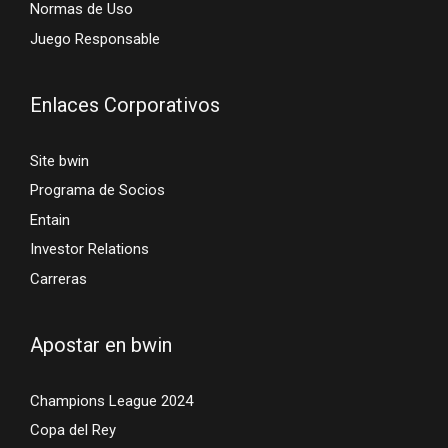
Normas de Uso
Juego Responsable
Enlaces Corporativos
Site bwin
Programa de Socios
Entain
Investor Relations
Carreras
Apostar en bwin
Champions League 2024
Copa del Rey