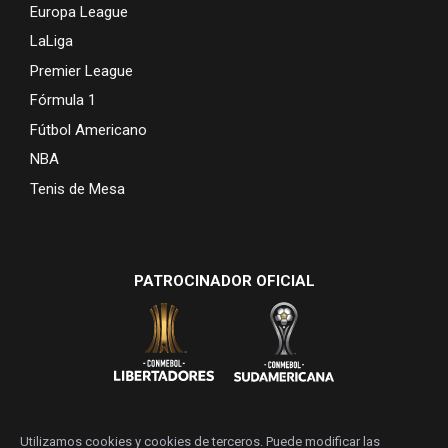
Europa League
LaLiga
Premier League
Fórmula 1
Fútbol Americano
NBA
Tenis de Mesa
PATROCINADOR OFICIAL
Utilizamos cookies y cookies de terceros. Puede modificar las