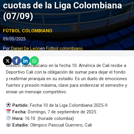
cuotas de la Liga Colombiana
(07/09)
FÚTBOL COLOMBIANO
09/05/2025
Por
Daniel De León
en
Fútbol colombiano
Clásico vallecaucano en la fecha 10: América de Cali recibe a
Deportivo Cali con la obligación de sumar para dejar el fondo
y reafirmar jerarquía en su estadio. Es un duelo de emociones
fuertes y presión máxima, clave para enderezar el semestre y
enviar un mensaje competitivo.
Partido:
Fecha 10 de la Liga Colombiana 2025-II
Fecha:
Domingo, 7 de septiembre de 2025
Hora:
16:10 (horade colombia)
Estadio:
Olímpico Pascual Guerrero, Cali