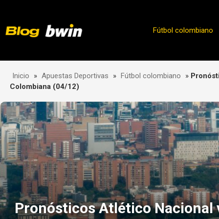
Skip
to
content
Fútbol colombiano
Inicio
»
Apuestas Deportivas
»
Fútbol colombiano
»
Pronósti
Colombiana (04/12)
Pronósticos Atlético Nacional 