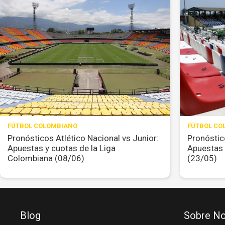
FÚTBOL COLOMBIANO
FÚTBOL CO
Pronósticos Atlético Nacional vs Junior:
Pronóstic
Apuestas y cuotas de la Liga
Apuestas 
Colombiana (08/06)
(23/05)
Blog
Sobre No