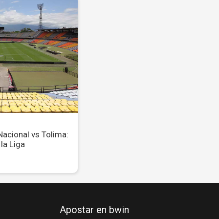
Nacional vs Tolima:
la Liga
Apostar en bwin