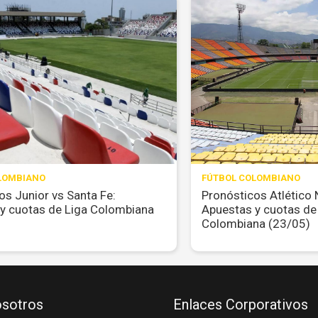
LOMBIANO
FÚTBOL COLOMBIANO
os Junior vs Santa Fe:
Pronósticos Atlético 
y cuotas de Liga Colombiana
Apuestas y cuotas de 
Colombiana (23/05)
sotros
Enlaces Corporativos