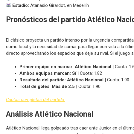
Estadio:
Atanasio Girardot, en Medellín
Pronósticos del partido Atlético Naci
El clásico proyecta un partido intenso por la urgencia compartida
como local y la necesidad de sumar para llegar con vida a la úl
directo aprovechando los espacios que deje su rival. Si el juego 
Primer equipo en marcar: Atlético Nacional
| Cuota: 1.
Ambos equipos marcan: Sí
| Cuota: 1.82
Resultado del partido: Atlético Nacional
| Cuota: 1.90
Total de goles: Más de 2.5
| Cuota: 1.90
Cuotas completas del partido.
Análisis Atlético Nacional
Atlético Nacional llega golpeado tras caer ante Junior en el últi