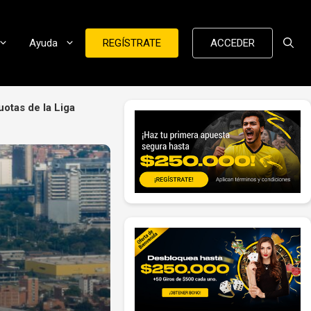
Ayuda
REGÍSTRATE
ACCEDER
otas de la Liga