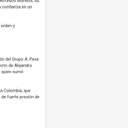
 Alfredos Morelos, su
a confianza en un
 orden y
ndo del Grupo A. Pese
ecto de Alejandro
, quien sumó
opa Colombia, que
 de fuerte presión de