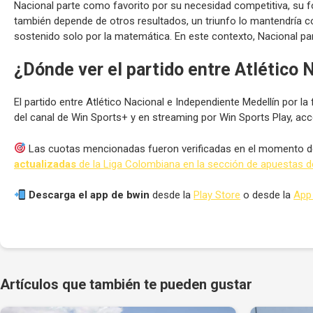
Nacional parte como favorito por su necesidad competitiva, su f
también depende de otros resultados, un triunfo lo mantendría con 
sostenido solo por la matemática. En este contexto, Nacional par
¿Dónde ver el partido entre Atlético 
El partido entre Atlético Nacional e Independiente Medellín por 
del canal de Win Sports+ y en streaming por Win Sports Play, acc
Las cuotas mencionadas fueron verificadas en el momento de
actualizadas
de la Liga Colombiana en la sección de apuestas d
Descarga el app de bwin
desde la
Play Store
o desde la
App
Artículos que también te pueden gustar