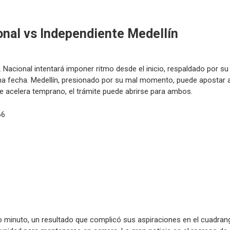
onal vs Independiente Medellín
. Nacional intentará imponer ritmo desde el inicio, respaldado por su
tima fecha. Medellín, presionado por su mal momento, puede apostar
se acelera temprano, el trámite puede abrirse para ambos.
66
mo minuto, un resultado que complicó sus aspiraciones en el cuadrang