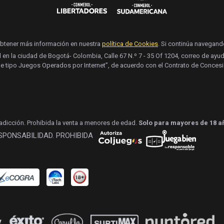
obtener más información en nuestra
política de Cookies
. Si continúa navegan
l en la ciudad de Bogotá- Colombia, Calle 67 N.º 7 - 35 Of 1204, correo de a
e tipo Juegos Operados por Internet”, de acuerdo con el Contrato de Concesi
 adicción. Prohibida la venta a menores de edad.
Solo para mayores de 18 a
ESPONSABILIDAD. PROHIBIDA