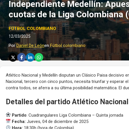
Independiente Medellín: Apues
cuotas de la Liga Colombiana 
FÚTBOL COLOMBIANO
12/03/2025
Por
Daniel De León
en
Fútbol colombiano
Atlético Nacional y Medellín disputan un Clásico Paisa decisivo 
Nacional, tercero con cinco puntos, necesita triunfar y esperar el
contra todos, se aferra a su última posibilidad matemática. El du
Detalles del partido Atlético Naciona
Partido
: Cuadrangulares Liga Colombiana – Quinta jornada
Fecha:
Jueves, 04 de diciembre de 2025
Hora:
18:30h (hora de Colombia)