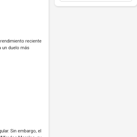
 rendimiento reciente
 a un duelo más
ular. Sin embargo, el