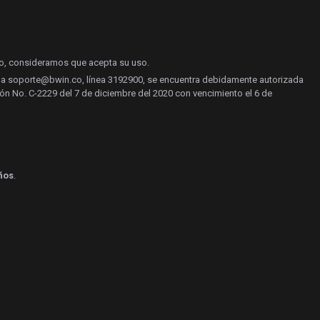
do, consideramos que acepta su uso.
yuda soporte@bwin.co, línea 3192900, se encuentra debidamente autorizada
ón No. C-2229 del 7 de diciembre del 2020 con vencimiento el 6 de
ños
.