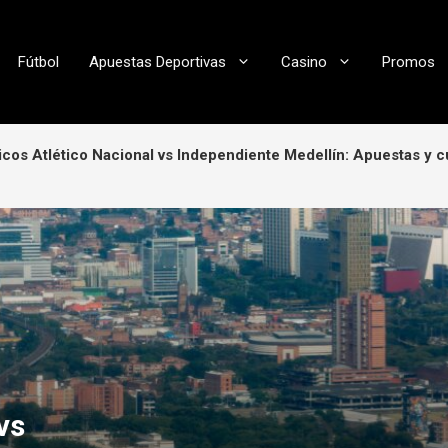
Fútbol
Apuestas Deportivas
Casino
Promos
cos Atlético Nacional vs Independiente Medellín: Apuestas y cu
vs