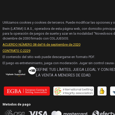
Utilizamos cookies y cookies de terceros. Puede modificar las opciones y 
Bwin (LATAM) S.A.S., operadora de esta página web, con domicilio principa
para la operación de juegos de suerte y azar en la modalidad “Novedosos d
diciembre de 2030 firmado con COLJUEGOS.
ACUERDO NÚMERO 08 del16 de septiembre de 2020
CONTRATO C-2229
El contenido del sitio web puede descargarse en formato PDF.
El juego es entretenimiento, juega con moderación. Jugar sin control causa
DEFINE TUS LÍMITES, JUEGA LEGAL Y CON R
LA VENTA A MENORES DE EDAD.
Metodos de pago