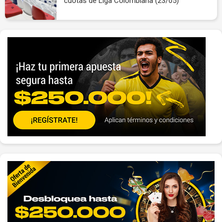
cuotas de Liga Colombiana (23/05)