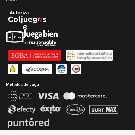
Metodos de pago