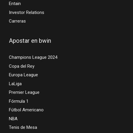
Entain
Investor Relations
Carreras
Apostar en bwin
Champions League 2024
Copa del Rey
Europa League
LaLiga
Premier League
Fórmula 1
Fútbol Americano
NBA
Tenis de Mesa