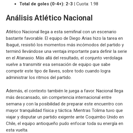
Total de goles (0-4+): 2-3
| Cuota: 1.98
Análisis Atlético Nacional
Atlético Nacional llega a esta semifinal con un escenario
bastante favorable. El equipo de Diego Arias hizo la tarea en
Ibagué, resistió los momentos más incómodos del partido y
terminó llevándose una ventaja importante para definir la serie
en el Atanasio. Más allá del resultado, el conjunto verdolaga
vuelve a transmitir esa sensación de equipo que sabe
competir este tipo de llaves, sobre todo cuando logra
administrar los ritmos del partido.
Además, el contexto también le juega a favor. Nacional llega
más descansado, sin competencia internacional entre
semana y con la posibilidad de preparar este encuentro con
mayor tranquilidad física y táctica. Mientras Tolima tuvo que
viajar y disputar un partido exigente ante Coquimbo Unido en
Chile, el equipo antioqueño pudo enfocar toda su energía en
esta vuelta.