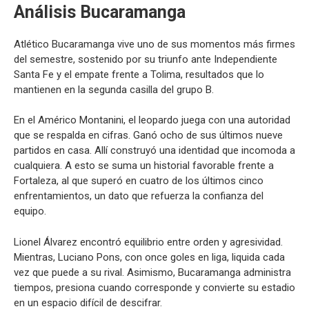
Análisis Bucaramanga
Atlético Bucaramanga vive uno de sus momentos más firmes
del semestre, sostenido por su triunfo ante Independiente
Santa Fe y el empate frente a Tolima, resultados que lo
mantienen en la segunda casilla del grupo B.
En el Américo Montanini, el leopardo juega con una autoridad
que se respalda en cifras. Ganó ocho de sus últimos nueve
partidos en casa. Allí construyó una identidad que incomoda a
cualquiera. A esto se suma un historial favorable frente a
Fortaleza, al que superó en cuatro de los últimos cinco
enfrentamientos, un dato que refuerza la confianza del
equipo.
Lionel Álvarez encontró equilibrio entre orden y agresividad.
Mientras, Luciano Pons, con once goles en liga, liquida cada
vez que puede a su rival. Asimismo, Bucaramanga administra
tiempos, presiona cuando corresponde y convierte su estadio
en un espacio difícil de descifrar.