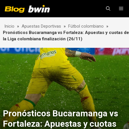
Skip
Me
to
content
Inicio
»
Apuestas Deportivas
»
Fútbol colombiano
»
Pronósticos Bucaramanga vs Fortaleza: Apuestas y cuotas de
la Liga colombiana finalización (26/11)
Pronósticos Bucaramanga vs
Fortaleza: Apuestas y cuotas