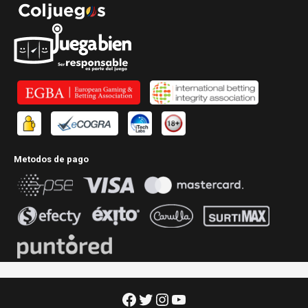
Metodos de pago
Facebook
Twitter
Instagram
YouTube