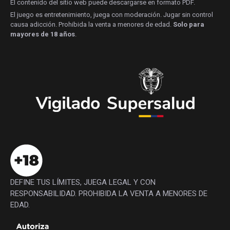
El contenido del sitio web puede descargarse en formato PDF.
El juego es entretenimiento, juega con moderación. Jugar sin control
causa adicción. Prohibida la venta a menores de edad.
Solo para
mayores de 18 años
.
DEFINE TUS LÍMITES, JUEGA LEGAL Y CON
RESPONSABILIDAD. PROHIBIDA LA VENTA A MENORES DE
EDAD.