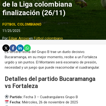
de la Liga colombiana
finalización (26/11)
FÚTBOL COLOMBIANO
11/25/2025
Por
Edgar Arroyo
en
Fútbol colombiano
La tercera fecha del Grupo B trae un duelo decisivo.
Bucaramanga, en su mejor momento, recibe a un Fortaleza
urgido y sin puntos. El Montanini será escenario de presión,
necesidad y un juego que puede reacomodar el cuadrangular.
Detalles del partido Bucaramanga
vs Fortaleza
Partido:
Fecha 3 – Cuadrangulares Grupo B
Fecha:
Miércoles, 26 de noviembre de 2025