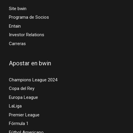
Site bwin
Programa de Socios
Entain
Investor Relations
Carreras
Apostar en bwin
Champions League 2024
Copa del Rey
Europa League
LaLiga
Premier League
Fórmula 1
Fútbol Americano