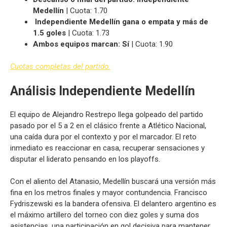
Medellín
| Cuota: 1.70
Independiente Medellín gana o empata y más de
1.5 goles
| Cuota: 1.73
Ambos equipos marcan: Sí
| Cuota: 1.90
Cuotas completas del partido.
Análisis Independiente Medellín
El equipo de Alejandro Restrepo llega golpeado del partido
pasado por el 5 a 2 en el clásico frente a Atlético Nacional,
una caída dura por el contexto y por el marcador. El reto
inmediato es reaccionar en casa, recuperar sensaciones y
disputar el liderato pensando en los playoffs.
Con el aliento del Atanasio, Medellín buscará una versión más
fina en los metros finales y mayor contundencia. Francisco
Fydriszewski es la bandera ofensiva. El delantero argentino es
el máximo artillero del torneo con diez goles y suma dos
asistencias, una participación en gol decisiva para mantener