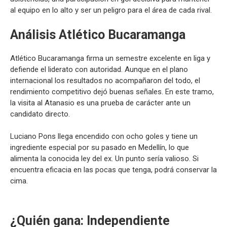
al equipo en lo alto y ser un peligro para el área de cada rival.
Análisis Atlético Bucaramanga
Atlético Bucaramanga firma un semestre excelente en liga y
defiende el liderato con autoridad. Aunque en el plano
internacional los resultados no acompañaron del todo, el
rendimiento competitivo dejó buenas señales. En este tramo,
la visita al Atanasio es una prueba de carácter ante un
candidato directo.
Luciano Pons llega encendido con ocho goles y tiene un
ingrediente especial por su pasado en Medellín, lo que
alimenta la conocida ley del ex. Un punto sería valioso. Si
encuentra eficacia en las pocas que tenga, podrá conservar la
cima.
¿Quién gana: Independiente