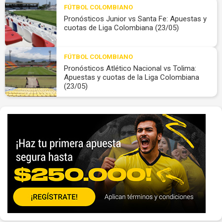
FÚTBOL COLOMBIANO
Pronósticos Junior vs Santa Fe: Apuestas y
cuotas de Liga Colombiana (23/05)
FÚTBOL COLOMBIANO
Pronósticos Atlético Nacional vs Tolima:
Apuestas y cuotas de la Liga Colombiana
(23/05)