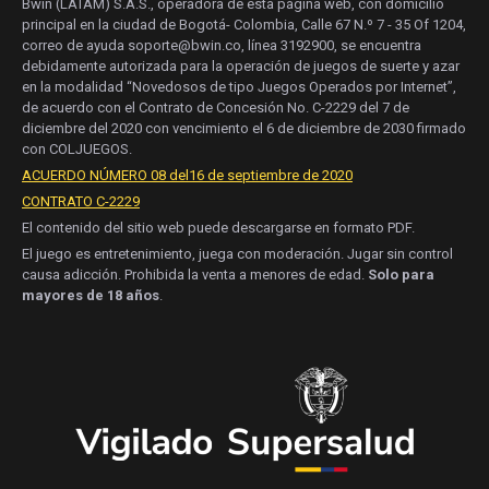
Bwin (LATAM) S.A.S., operadora de esta página web, con domicilio
principal en la ciudad de Bogotá- Colombia, Calle 67 N.º 7 - 35 Of 1204,
correo de ayuda soporte@bwin.co, línea 3192900, se encuentra
debidamente autorizada para la operación de juegos de suerte y azar
en la modalidad “Novedosos de tipo Juegos Operados por Internet”,
de acuerdo con el Contrato de Concesión No. C-2229 del 7 de
diciembre del 2020 con vencimiento el 6 de diciembre de 2030 firmado
con COLJUEGOS.
ACUERDO NÚMERO 08 del16 de septiembre de 2020
CONTRATO C-2229
El contenido del sitio web puede descargarse en formato PDF.
El juego es entretenimiento, juega con moderación. Jugar sin control
causa adicción. Prohibida la venta a menores de edad.
Solo para
mayores de 18 años
.