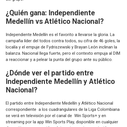
¿Quién gana: Independiente
Medellín vs Atlético Nacional?
Independiente Medellín es el favorito a llevarse la gloria. La
campaña líder del todos contra todos, su cifra de 46 goles, la
localía y el empuje de Fydriszewski y Brayan León inclinan la
balanza. Nacional llega fuerte, pero el contexto empuja al DIM
a reaccionar y a pelear la punta del grupo ante su público.
¿Dónde ver el partido entre
Independiente Medellín y Atlético
Nacional?
El partido entre Independiente Medellín y Atlético Nacional
correspondiente a los cuadrangulares de la Liga Colombiana
se verá en televisión por el canal de Win Sports+ y en
streaming por la app Win Sports Play, disponible en cualquier