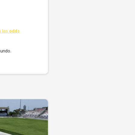
a las
odds
mundo.