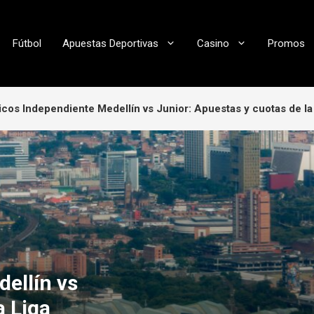
Fútbol
Apuestas Deportivas
Casino
Promos
icos Independiente Medellín vs Junior: Apuestas y cuotas de l
ellín vs
a Liga