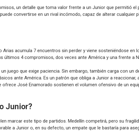
sos, un detalle que toma valor frente a un Junior que permitió el p
 puede convertirse en un rival incómodo, capaz de alterar cualquier 
redo Arias acumula 7 encuentros sin perder y viene sosteniéndose en
s últimos 4 compromisos, dos veces ante América y una frente a N
n un juego que exige paciencia. Sin embargo, también carga con un d
clásicos ante América. Es un patrón que obliga a Junior a reaccionar
que ofrece José Enamorado sostienen el volumen ofensivo de un equip
o Junior?
len marcar este tipo de partidos. Medellín competirá, pero su fragilid
orable a Junior o, en su defecto, un empate que le bastaría para asegu