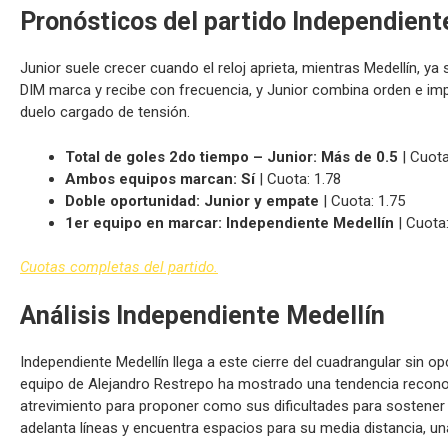
Pronósticos del partido Independient
Junior suele crecer cuando el reloj aprieta, mientras Medellín, ya
DIM marca y recibe con frecuencia, y Junior combina orden e i
duelo cargado de tensión.
Total de goles 2do tiempo – Junior: Más de 0.5
| Cuota
Ambos equipos marcan: Sí
| Cuota: 1.78
Doble oportunidad: Junior y empate
| Cuota: 1.75
1er equipo en marcar: Independiente Medellín
| Cuota:
Cuotas completas del partido.
Análisis Independiente Medellín
Independiente Medellín llega a este cierre del cuadrangular sin opc
equipo de Alejandro Restrepo ha mostrado una tendencia reconoci
atrevimiento para proponer como sus dificultades para sostener 
adelanta líneas y encuentra espacios para su media distancia, u