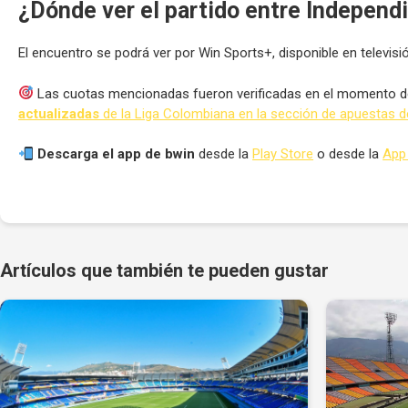
¿Dónde ver el partido entre Independ
El encuentro se podrá ver por Win Sports+, disponible en televisió
Las cuotas mencionadas fueron verificadas en el momento de
actualizadas
de la Liga Colombiana en la sección de apuestas d
Descarga el app de bwin
desde la
Play Store
o desde la
App
Artículos que también te pueden gustar