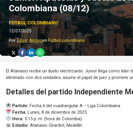
Colombiana (08/12)
FÚTBOL COLOMBIANO
12/07/2025
Por
Edgar Arroyo
en
Fútbol colombiano
El Atanasio recibe un duelo electrizante. Junior llega como líder
eliminado con dos unidades, asume el papel de juez y promete un 
Detalles del partido Independiente Me
Partido:
Fecha 6 del cuadrangular A – Liga Colombiana
Fecha:
Lunes, 8 de diciembre de 2025
Hora:
5:15 p. m. (hora de Colombia)
Estadio:
Atanasio Girardot, Medellín