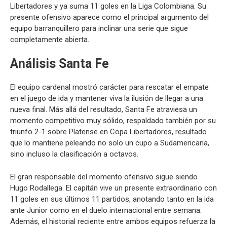
Libertadores y ya suma 11 goles en la Liga Colombiana. Su
presente ofensivo aparece como el principal argumento del
equipo barranquillero para inclinar una serie que sigue
completamente abierta.
Análisis Santa Fe
El equipo cardenal mostró carácter para rescatar el empate
en el juego de ida y mantener viva la ilusión de llegar a una
nueva final. Más allá del resultado, Santa Fe atraviesa un
momento competitivo muy sólido, respaldado también por su
triunfo 2-1 sobre Platense en Copa Libertadores, resultado
que lo mantiene peleando no solo un cupo a Sudamericana,
sino incluso la clasificación a octavos.
El gran responsable del momento ofensivo sigue siendo
Hugo Rodallega. El capitán vive un presente extraordinario con
11 goles en sus últimos 11 partidos, anotando tanto en la ida
ante Junior como en el duelo internacional entre semana.
Además, el historial reciente entre ambos equipos refuerza la