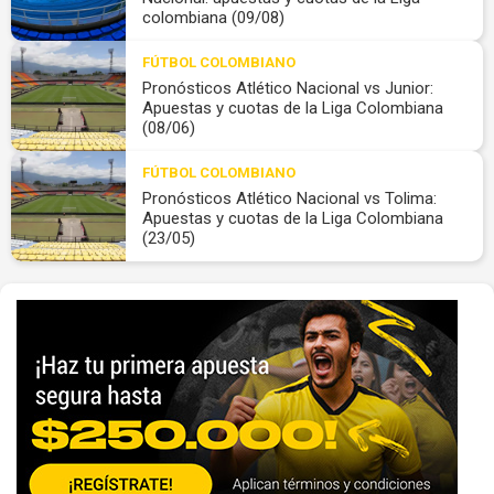
colombiana (09/08)
FÚTBOL COLOMBIANO
Pronósticos Atlético Nacional vs Junior:
Apuestas y cuotas de la Liga Colombiana
(08/06)
FÚTBOL COLOMBIANO
Pronósticos Atlético Nacional vs Tolima:
Apuestas y cuotas de la Liga Colombiana
(23/05)