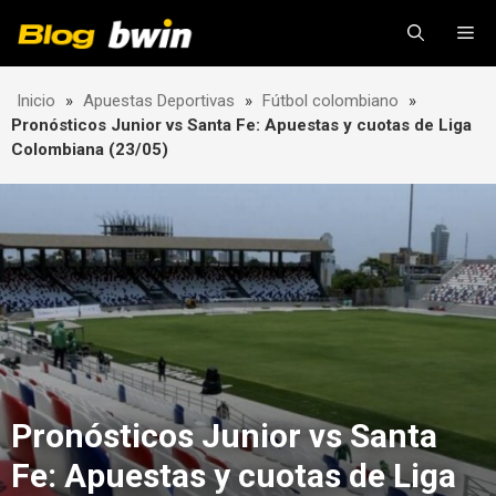
Skip
Me
to
content
Inicio
»
Apuestas Deportivas
»
Fútbol colombiano
»
Pronósticos Junior vs Santa Fe: Apuestas y cuotas de Liga
Colombiana (23/05)
Pronósticos Junior vs Santa
Fe: Apuestas y cuotas de Liga