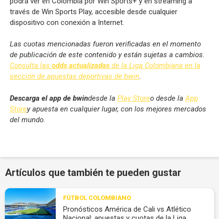
podrá ver en Colombia por Win Sports+ y en streaming a
través de Win Sports Play, accesible desde cualquier
dispositivo con conexión a Internet.
Las cuotas mencionadas fueron verificadas en el momento
de publicación de este contenido y están sujetas a cambios.
Consulta las
odds actualizadas
de la Liga Colombiana en la
sección de apuestas deportivas de bwin
.
Descarga el app de bwin
desde la
Play Store
o desde la
App
Store
y apuesta en cualquier lugar, con los mejores mercados
del mundo.
Artículos que también te pueden gustar
FÚTBOL COLOMBIANO
Pronósticos América de Cali vs Atlético
Nacional: apuestas y cuotas de la Liga