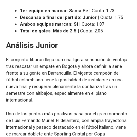
1er equipo en marcar: Santa Fe
| Cuota: 1.73
Descanso o final del partido: Junior
| Cuota: 1.75
Ambos equipos marcan: Sí
| Cuota: 1.87
Total de goles: Más de 2.5
| Cuota: 2.05
Análisis Junior
El conjunto tiburón llega con una ligera sensación de ventaja
tras rescatar un empate en Bogotá y ahora definir la serie
frente a su gente en Barranquilla. El vigente campeón del
fútbol colombiano tiene la posibilidad de instalarse en una
nueva final y recuperar plenamente la confianza tras un
semestre con altibajos, especialmente en el plano
internacional.
Uno de los puntos más positivos pasa por el gran momento
de Luis Fernando Muriel. El delantero, con amplia trayectoria
internacional y pasado destacado en el fútbol italiano, viene
de marcar doblete ante Sporting Cristal por Copa