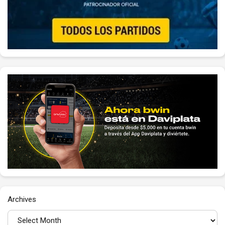
Archives