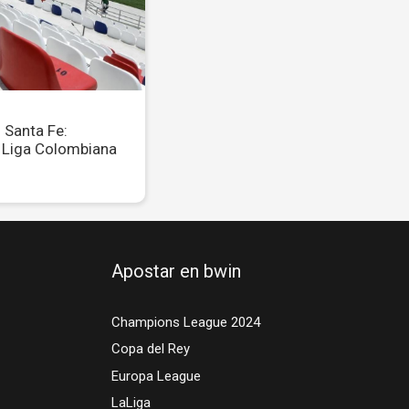
 Santa Fe:
 Liga Colombiana
Apostar en bwin
Champions League 2024
Copa del Rey
Europa League
LaLiga