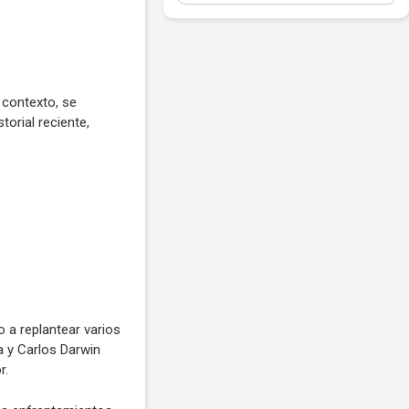
 contexto, se
torial reciente,
o a replantear varios
 y Carlos Darwin
r.