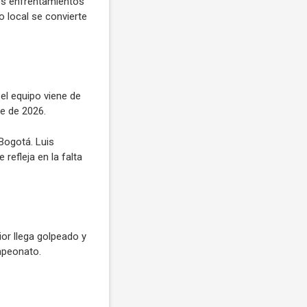
mos enfrentamientos
o local se convierte
el equipo viene de
ue de 2026.
 Bogotá. Luis
refleja en la falta
ior llega golpeado y
mpeonato.