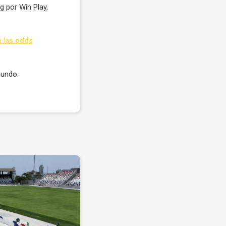
g por Win Play,
a las
odds
mundo.