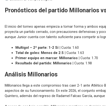
Pronósticos del partido Millonarios v
El inicio del torneo apenas empieza a tomar forma y ambos equ
proyecta un partido cerrado, con precauciones defensivas y pocos e
aunque Junior cuenta con talento suficiente para competir si log
Multigol – 2ª parte: 1-2 Sí
| Cuota: 1.60
Total de goles: Menos de 2.5
| Cuota: 1.63
Primer equipo en marcar: Millonarios
| Cuota: 1.70
Resultado del partido: Millonarios
| Cuota: 1.98
Análisis Millonarios
Millonarios llega a este compromiso tras caer 2-1 ante Atlético 
aspectos de su funcionamiento. En este 2026, el conjunto embaj
Quintero, además del regreso de Radamel Falcao García, aunque 