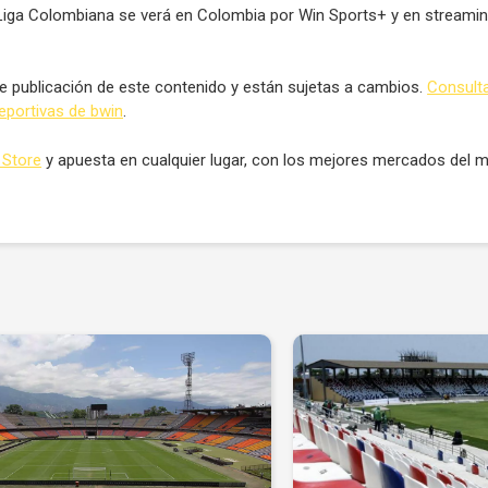
la Liga Colombiana se verá en Colombia por Win Sports+ y en streamin
 publicación de este contenido y están sujetas a cambios.
Consult
eportivas de bwin
.
 Store
y apuesta en cualquier lugar, con los mejores mercados del 