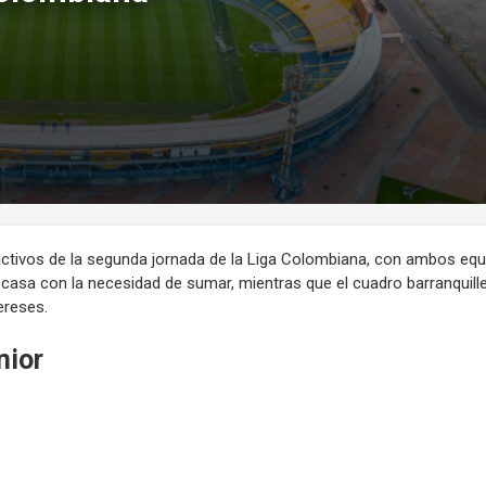
ractivos de la segunda jornada de la Liga Colombiana, con ambos eq
 a casa con la necesidad de sumar, mientras que el cuadro barranquil
ereses.
nior