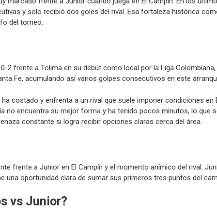
muy marcado frente a Junior cuando juega en El Campín. En los últi
tivas y solo recibió dos goles del rival. Esa fortaleza histórica com
fo del torneo.
 0-2 frente a Tolima en su debut como local por la Liga Colombiana, 
 Santa Fe, acumulando así varios golpes consecutivos en este arranq
le ha costado y enfrenta a un rival que suele imponer condiciones en
a no encuentra su mejor forma y ha tenido pocos minutos, lo que se 
enaza constante si logra recibir opciones claras cerca del área.
iente frente a Junior en El Campín y el momento anímico del rival. Jun
ne una oportunidad clara de sumar sus primeros tres puntos del ca
os vs Junior?