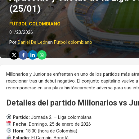
(25/01)
FÚTBOL COLOMBIANO
01/23/2026
Por
Daniel De León
en
Fútbol colombiano
Millonarios y Junior se enfrentan en uno de los partidos más at
reaccionar tras un debut negativo. El conjunto capitalino vuelve
recomponerse en una plaza históricamente adversa para sus int
Detalles del partido Millonarios vs Ju
Partido:
Jornada 2 – Liga colombiana
Fecha:
Domingo, 25 de enero de 2026
Hora:
18:00 (hora de Colombia)
Estadio:
El Campín, Bogotá