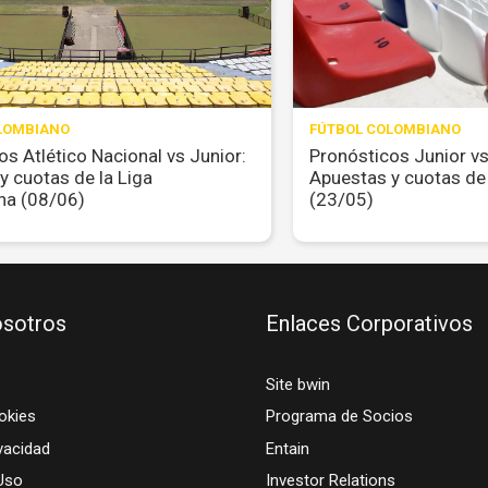
LOMBIANO
FÚTBOL COLOMBIANO
os Atlético Nacional vs Junior:
Pronósticos Junior vs
y cuotas de la Liga
Apuestas y cuotas de
na (08/06)
(23/05)
sotros
Enlaces Corporativos
Site bwin
okies
Programa de Socios
vacidad
Entain
Uso
Investor Relations