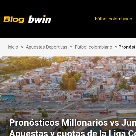
Skip
to
content
Fútbol colombiano
Inicio
»
Apuestas Deportivas
»
Fútbol colombiano
»
Pronósti
Pronósticos Millonarios vs Jun
Apuestas y cuotas de la Liga 