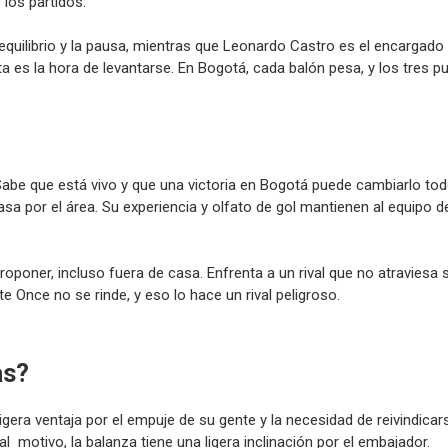
 los partidos.
l equilibrio y la pausa, mientras que Leonardo Castro es el encargad
a es la hora de levantarse. En Bogotá, cada balón pesa, y los tres p
 Sabe que está vivo y que una victoria en Bogotá puede cambiarlo to
asa por el área. Su experiencia y olfato de gol mantienen al equipo 
roponer, incluso fuera de casa. Enfrenta a un rival que no atravies
ste Once no se rinde, y eso lo hace un rival peligroso.
as?
ligera ventaja por el empuje de su gente y la necesidad de reivindica
al motivo, la balanza tiene una ligera inclinación por el embajador.