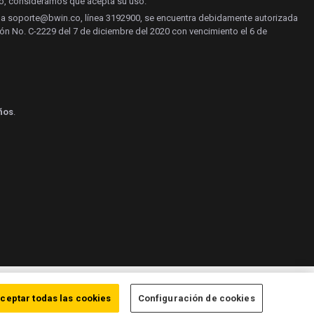
do, consideramos que acepta su uso.
yuda soporte@bwin.co, línea 3192900, se encuentra debidamente autorizada
ón No. C-2229 del 7 de diciembre del 2020 con vencimiento el 6 de
ños
.
ceptar todas las cookies
Configuración de cookies
Facebook
Twitter
Instagr
YouT