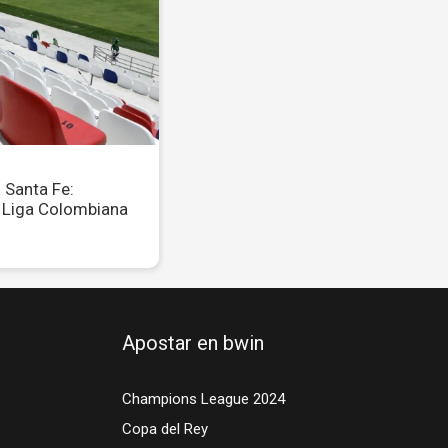
 Santa Fe:
 Liga Colombiana
Apostar en bwin
Champions League 2024
Copa del Rey