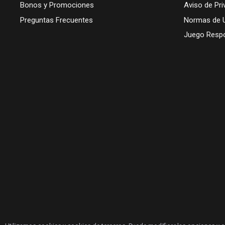
Bonos y Promociones
Aviso de Pri
Preguntas Frecuentes
Normas de 
Juego Resp