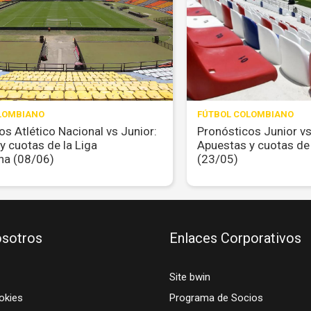
LOMBIANO
FÚTBOL COLOMBIANO
os Atlético Nacional vs Junior:
Pronósticos Junior vs
y cuotas de la Liga
Apuestas y cuotas de
na (08/06)
(23/05)
sotros
Enlaces Corporativos
Site bwin
okies
Programa de Socios