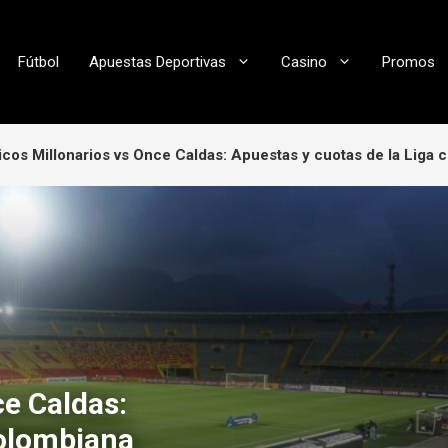
Fútbol
Apuestas Deportivas
Casino
Promos
icos Millonarios vs Once Caldas: Apuestas y cuotas de la Liga 
ce Caldas:
colombiana