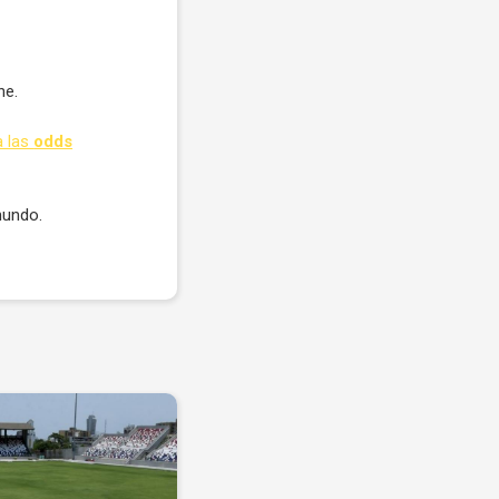
ne.
a las
odds
mundo.