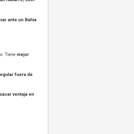
sar ante un Bahia
lo. Tiene
mejor
regular fuera de
 sacar ventaja en