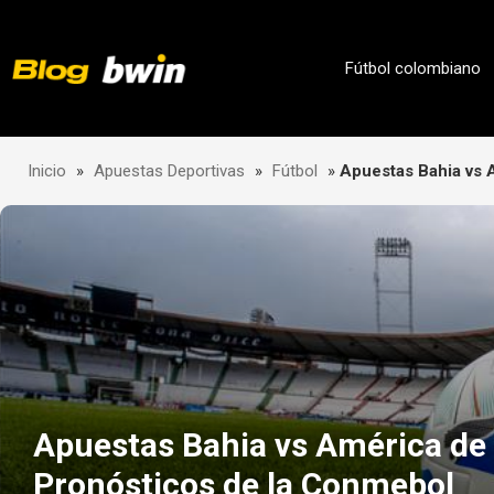
Skip
to
content
Fútbol colombiano
Inicio
»
Apuestas Deportivas
»
Fútbol
»
Apuestas Bahia vs 
Apuestas Bahia vs América de 
Pronósticos de la Conmebol