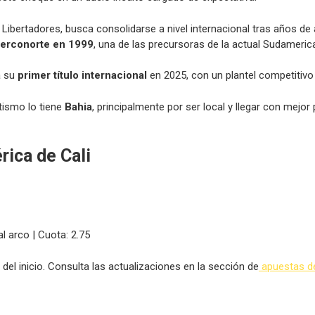
ertadores, busca consolidarse a nivel internacional tras años de 
erconorte en 1999
, una de las precursoras de la actual Sudameric
a su
primer título internacional
en 2025, con un plantel competitivo y
itismo lo tiene
Bahia
, principalmente por ser local y llegar con mejor
ica de Cali
l arco | Cuota: 2.75
el inicio. Consulta las actualizaciones en la sección de
apuestas de