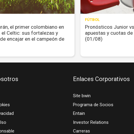
FÚTBOL
rán, el primer colombiano en
Pronósticos Junior vs
 el Celtic: sus fortalezas y
apuestas y cuotas de 
e encajar en el campeón de
(01/08)
sotros
Enlaces Corporativos
Site bwin
okies
Programa de Socios
vacidad
Entain
Uso
Investor Relations
onsable
Carreras