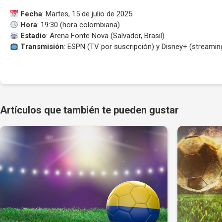
Fecha
: Martes, 15 de julio de 2025
Hora
: 19:30 (hora colombiana)
Estadio
: Arena Fonte Nova (Salvador, Brasil)
Transmisión
: ESPN (TV por suscripción) y Disney+ (streamin
Artículos que también te pueden gustar