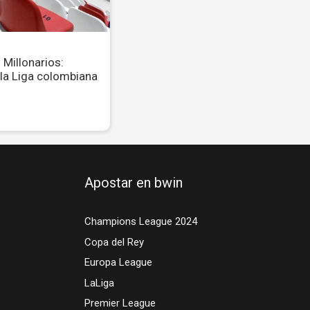
 Millonarios:
la Liga colombiana
Apostar en bwin
Champions League 2024
Copa del Rey
Europa League
LaLiga
Premier League