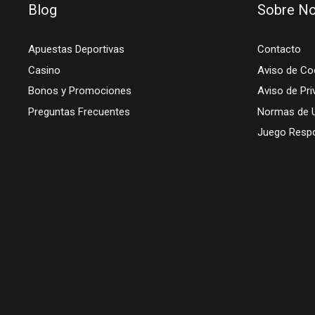
Blog
Sobre No
Apuestas Deportivas
Contacto
Casino
Aviso de Co
Bonos y Promociones
Aviso de Pri
Preguntas Frecuentes
Normas de 
Juego Resp