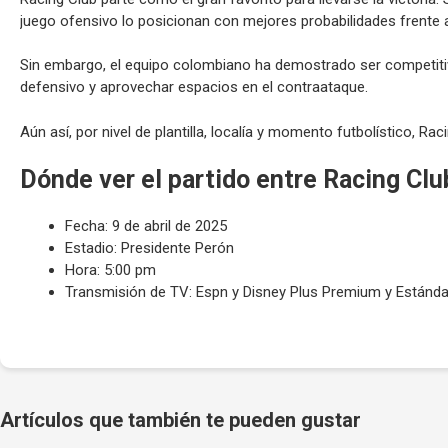
juego ofensivo lo posicionan con mejores probabilidades frente
Sin embargo, el equipo colombiano ha demostrado ser competitiv
defensivo y aprovechar espacios en el contraataque.
Aún así, por nivel de plantilla, localía y momento futbolístico, R
Dónde ver el partido entre Racing Cl
Fecha: 9 de abril de 2025
Estadio: Presidente Perón
Hora: 5:00 pm
Transmisión de TV: Espn y Disney Plus Premium y Estánda
Artículos que también te pueden gustar