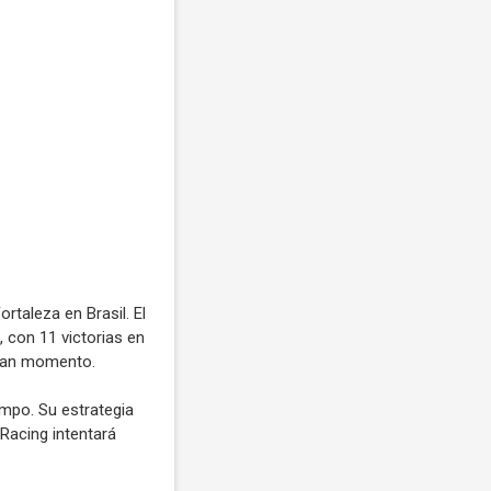
taleza en Brasil. El
 con 11 victorias en
gran momento.
ampo. Su estrategia
 Racing intentará