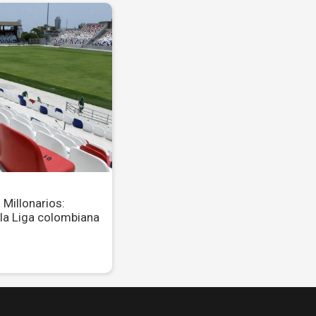
 Millonarios:
la Liga colombiana