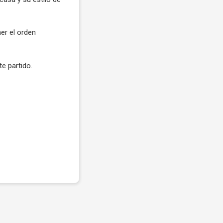
er el orden
te partido.