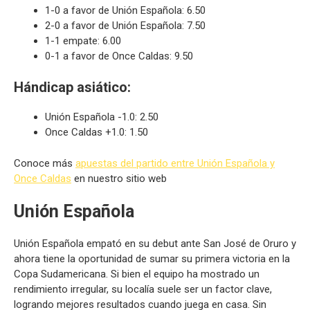
1-0 a favor de Unión Española: 6.50​
2-0 a favor de Unión Española: 7.50​
1-1 empate: 6.00​
0-1 a favor de Once Caldas: 9.50​
Hándicap asiático:
Unión Española -1.0: 2.50​
Once Caldas +1.0: 1.50
Conoce más
apuestas del partido entre Unión Española y
Once Caldas
en nuestro sitio web
Unión Española
Unión Española empató en su debut ante San José de Oruro y
ahora tiene la oportunidad de sumar su primera victoria en la
Copa Sudamericana. Si bien el equipo ha mostrado un
rendimiento irregular, su localía suele ser un factor clave,
logrando mejores resultados cuando juega en casa. Sin