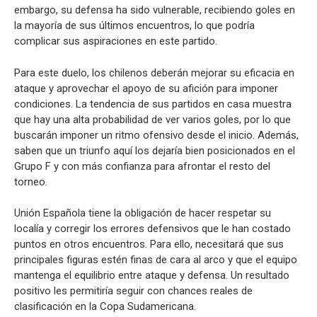
embargo, su defensa ha sido vulnerable, recibiendo goles en
la mayoría de sus últimos encuentros, lo que podría
complicar sus aspiraciones en este partido.
Para este duelo, los chilenos deberán mejorar su eficacia en
ataque y aprovechar el apoyo de su afición para imponer
condiciones. La tendencia de sus partidos en casa muestra
que hay una alta probabilidad de ver varios goles, por lo que
buscarán imponer un ritmo ofensivo desde el inicio. Además,
saben que un triunfo aquí los dejaría bien posicionados en el
Grupo F y con más confianza para afrontar el resto del
torneo.
Unión Española tiene la obligación de hacer respetar su
localía y corregir los errores defensivos que le han costado
puntos en otros encuentros. Para ello, necesitará que sus
principales figuras estén finas de cara al arco y que el equipo
mantenga el equilibrio entre ataque y defensa. Un resultado
positivo les permitiría seguir con chances reales de
clasificación en la Copa Sudamericana.