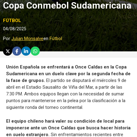
Copa Conmebol Sudamericana
FÚTBOL
04/08/2025
Por
Julian Monsalve
en
Fútbol
Unión Española se enfrentará a Once Caldas en la Copa
Sudamericana en un duelo clave por la segunda fecha de
la fase de grupos.
El partido se disputará el miércoles 9 de
abril en el Estadio Sausalito de Viña del Mar, a partir de las
7:30 PM. Ambos equipos llegan con la necesidad de sumar
puntos para mantenerse en la pelea por la clasificación a la
siguiente ronda del torneo continental.
El equipo chileno hará valer su condición de local para
imponerse ante un Once Caldas que busca hacer historia
en suelo extranjero.
Sin enfrentamientos recientes entre