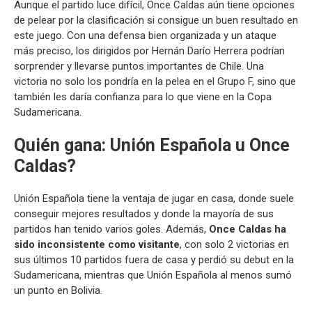
Aunque el partido luce difícil, Once Caldas aún tiene opciones
de pelear por la clasificación si consigue un buen resultado en
este juego. Con una defensa bien organizada y un ataque
más preciso, los dirigidos por Hernán Darío Herrera podrían
sorprender y llevarse puntos importantes de Chile. Una
victoria no solo los pondría en la pelea en el Grupo F, sino que
también les daría confianza para lo que viene en la Copa
Sudamericana.
Quién gana: Unión Española u Once
Caldas?
Unión Española tiene la ventaja de jugar en casa, donde suele
conseguir mejores resultados y donde la mayoría de sus
partidos han tenido varios goles. Además,
Once Caldas ha
sido inconsistente como visitante
, con solo 2 victorias en
sus últimos 10 partidos fuera de casa y perdió su debut en la
Sudamericana, mientras que Unión Española al menos sumó
un punto en Bolivia.