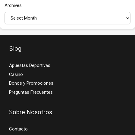
Archives
Blog
Apuestas Deportivas
Casino
Bonos y Promociones
Preguntas Frecuentes
Sobre Nosotros
Contacto