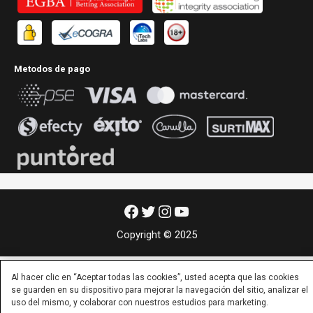
Metodos de pago
Facebook
Twitter
Instagram
YouTube
Copyright © 2025
Al hacer clic en “Aceptar todas las cookies”, usted acepta que las cookies
se guarden en su dispositivo para mejorar la navegación del sitio, analizar el
uso del mismo, y colaborar con nuestros estudios para marketing.