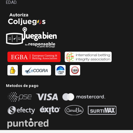
EDAD.
Metodos de pago