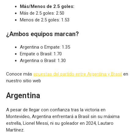
Más/Menos de 2.5 goles:
Más de 2.5 goles: 2.50​
Menos de 2.5 goles: 1.53​
¿Ambos equipos marcan?
Argentina o Empate: 1.35​
Empate o Brasil: 1.70​
Argentina o Brasil: 1.30
Conoce más
apuestas del partido entre Argentina y Brasil
en
nuestro sitio web
Argentina
A pesar de llegar con confianza tras la victoria en
Montevideo, Argentina enfrentará a Brasil sin su máxima
estrella, Lionel Messi, ni su goleador en 2024, Lautaro
Martínez.