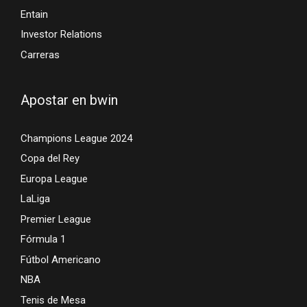
Entain
Investor Relations
Carreras
Apostar en bwin
Champions League 2024
Copa del Rey
Europa League
LaLiga
Premier League
Fórmula 1
Fútbol Americano
NBA
Tenis de Mesa