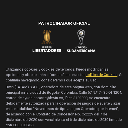
PATROCINADOR OFICIAL
Utilizamos cookies y cookies de terceros. Puede modificar las
opciones y obtener más información en nuestra
política de Cookies
. Si
continúa navegando, consideramos que acepta su uso.
Bwin (LATAM) S.A.S., operadora de esta página web, con domicilio
principal en la ciudad de Bogotá- Colombia, Calle 67 N.º 7 - 35 Of 1204,
correo de ayuda soporte@bwin.co, línea 3192900, se encuentra
debidamente autorizada para la operación de juegos de suerte y azar
en la modalidad “Novedosos de tipo Juegos Operados por Internet”,
de acuerdo con el Contrato de Concesión No. C-2229 del 7 de
diciembre del 2020 con vencimiento el 6 de diciembre de 2030 firmado
con COLJUEGOS.