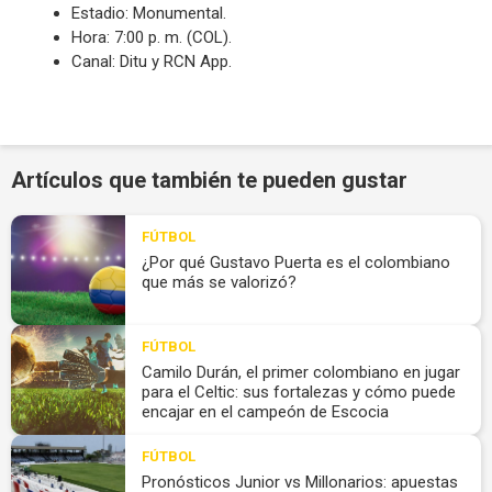
Estadio: Monumental.
Hora: 7:00 p. m. (COL).
Canal: Ditu y RCN App.
Artículos que también te pueden gustar
FÚTBOL
¿Por qué Gustavo Puerta es el colombiano
que más se valorizó?
FÚTBOL
Camilo Durán, el primer colombiano en jugar
para el Celtic: sus fortalezas y cómo puede
encajar en el campeón de Escocia
FÚTBOL
Pronósticos Junior vs Millonarios: apuestas