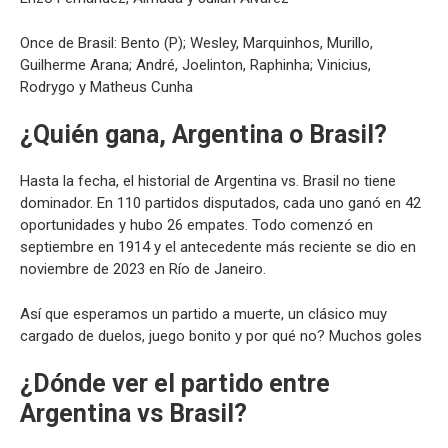
Once de Brasil: B​ento (P); Wesley, Marquinhos, Murillo,
Guilherme Arana; André, Joelinton, Raphinha; Vinicius,
Rodrygo y Matheus Cunha
¿Quién gana, Argentina o Brasil?
Hasta la fecha, el historial de Argentina vs. Brasil no tiene
dominador. En 110 partidos disputados, cada uno ganó en 42
oportunidades y hubo 26 empates. Todo comenzó en
septiembre en 1914 y el antecedente más reciente se dio en
noviembre de 2023 en Río de Janeiro.
Así que esperamos un partido a muerte, un clásico muy
cargado de duelos, juego bonito y por qué no? Muchos goles
¿Dónde ver el partido entre
Argentina vs Brasil?