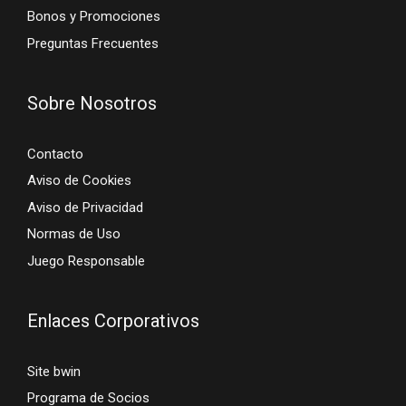
Bonos y Promociones
Preguntas Frecuentes
Sobre Nosotros
Contacto
Aviso de Cookies
Aviso de Privacidad
Normas de Uso
Juego Responsable
Enlaces Corporativos
Site bwin
Programa de Socios