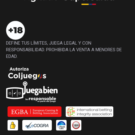
DEFINE TUS LÍMITES, JUEGA LEGAL Y CON
RESPONSABILIDAD. PROHIBIDA LA VENTA A MENORES DE
EDAD.