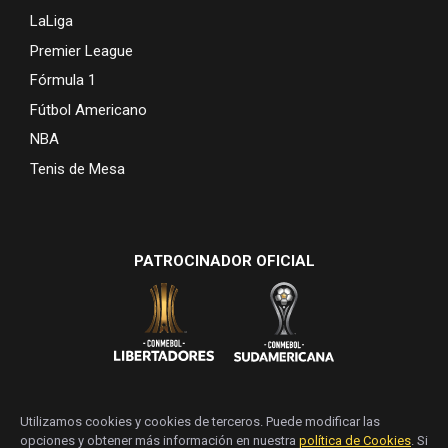
LaLiga
Premier League
Fórmula 1
Fútbol Americano
NBA
Tenis de Mesa
PATROCINADOR OFICIAL
Utilizamos cookies y cookies de terceros. Puede modificar las
opciones y obtener más información en nuestra
política de Cookies
. Si