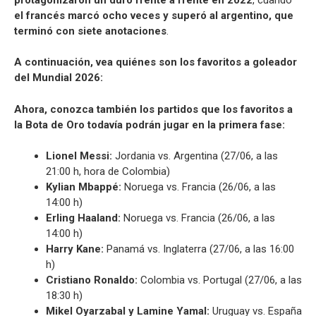
el francés marcó ocho veces y superó al argentino, que
terminó con siete anotaciones
.
A continuación, vea quiénes son los favoritos a goleador
del Mundial 2026:
Ahora, conozca también los partidos que los favoritos a
la Bota de Oro todavía podrán jugar en la primera fase:
Lionel Messi:
Jordania vs. Argentina (27/06, a las
21:00 h, hora de Colombia)
Kylian Mbappé:
Noruega vs. Francia (26/06, a las
14:00 h)
Erling Haaland:
Noruega vs. Francia (26/06, a las
14:00 h)
Harry Kane:
Panamá vs. Inglaterra (27/06, a las 16:00
h)
Cristiano Ronaldo:
Colombia vs. Portugal (27/06, a las
18:30 h)
Mikel Oyarzabal y Lamine Yamal:
Uruguay vs. España