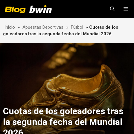
Skip
Me
to
content
Inicio
»
Apuestas Deportivas
»
Fútbol
»
Cuotas de los
goleadores tras la segunda fecha del Mundial 2026
Cuotas de los goleadores tras
la segunda fecha del Mundial
2026