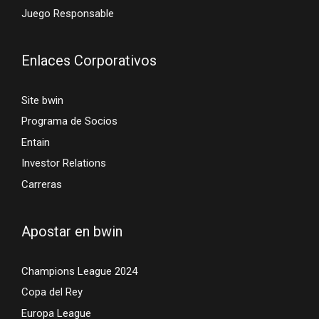
Juego Responsable
Enlaces Corporativos
Site bwin
Programa de Socios
Entain
Investor Relations
Carreras
Apostar en bwin
Champions League 2024
Copa del Rey
Europa League