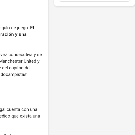
ngulo de juego.
El
eración y una
vez consecutiva y se
 Manchester United y
del capitán del
todocampistas’
tugal cuenta con una
edido que exista una