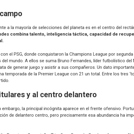
iocampo
e a la mayoría de selecciones del planeta es en el centro del rectá
des combina talento, inteligencia táctica, capacidad de recup
l.
a con el PSG, donde conquistaron la Champions League por segunda 
el mundo. A ellos se suma Bruno Fernandes, líder futbolístico del
a de generar juego y asistir a sus compañeros. Un dato importante 
na temporada de la Premier League con 21 un total. Entre los tres ‘
tido.
tulares y al centro delantero
in embargo, la principal incógnita aparece en el frente ofensivo. Por
ición de delantero centro, pero precisamente esa abundancia ha imp