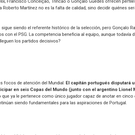
ix, Francisco Conceição, Trincão o Gonçalo Guedes ofrecen perfiles
 Roberto Martínez no es la falta de calidad, sino decidir quiénes ser
do sigue siendo el referente histórico de la selección, pero Gonçal
os con el PSG. La competencia beneficia al equipo, aunque todavía d
lleguen los partidos decisivos?
es focos de atención del Mundial.
El capitán portugués disputará 
articipar en seis Copas del Mundo (junto con el argentino Lionel
o que ya le pertenece como único jugador capaz de anotar en cinco 
ontinúan siendo fundamentales para las aspiraciones de Portugal.