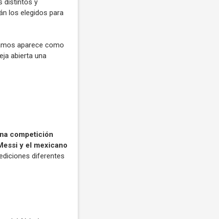
 distintos y
án los elegidos para
o Ramos aparece como
eja abierta una
una competición
 Messi y el mexicano
ediciones diferentes