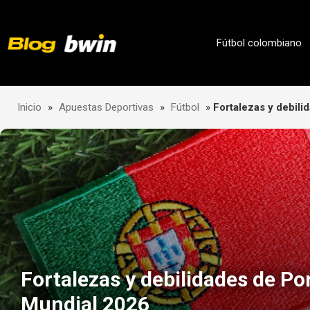
Skip
to
content
Fútbol colombiano
Inicio
»
Apuestas Deportivas
»
Fútbol
»
Fortalezas y debili
Fortalezas y debilidades de Por
Mundial 2026