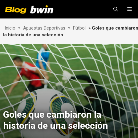
Skip
Me
to
content
Inicio
»
Apuestas Deportivas
»
Fútbol
»
Goles que cambiaro
la historia de una selección
Goles que cambiaron la
historia de una selección