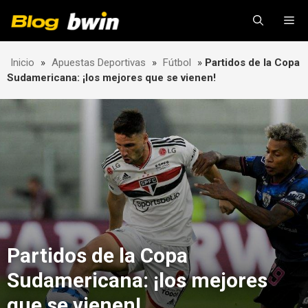
Skip
Me
to
content
Inicio
»
Apuestas Deportivas
»
Fútbol
»
Partidos de la Copa
Sudamericana: ¡los mejores que se vienen!
Partidos de la Copa
Sudamericana: ¡los mejores
que se vienen!