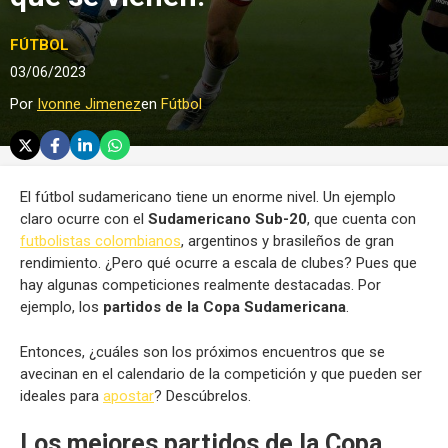
FÚTBOL
03/06/2023
Por
Ivonne Jimenez
en
Fútbol
El fútbol sudamericano tiene un enorme nivel. Un ejemplo
claro ocurre con el
Sudamericano Sub-20
, que cuenta con
futbolistas colombianos
, argentinos y brasileños de gran
rendimiento. ¿Pero qué ocurre a escala de clubes? Pues que
hay algunas competiciones realmente destacadas. Por
ejemplo, los
partidos de la Copa Sudamericana
.
Entonces, ¿cuáles son los próximos encuentros que se
avecinan en el calendario de la competición y que pueden ser
ideales para
apostar
? Descúbrelos.
Los mejores partidos de la Copa