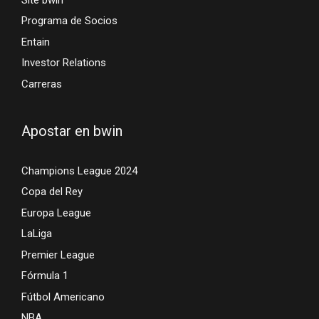
Programa de Socios
Entain
Investor Relations
Carreras
Apostar en bwin
Champions League 2024
Copa del Rey
Europa League
LaLiga
Premier League
Fórmula 1
Fútbol Americano
NBA