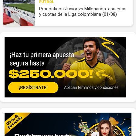
FÚTBOL
Pronósticos Junior vs Millonarios: apuestas
y cuotas de la Liga colombiana (01/08)