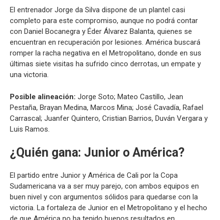
El entrenador Jorge da Silva dispone de un plantel casi
completo para este compromiso, aunque no podrá contar
con Daniel Bocanegra y Éder Álvarez Balanta, quienes se
encuentran en recuperación por lesiones. América buscará
romper la racha negativa en el Metropolitano, donde en sus
últimas siete visitas ha sufrido cinco derrotas, un empate y
una victoria.
Posible alineación:
Jorge Soto; Mateo Castillo, Jean
Pestaña, Brayan Medina, Marcos Mina; José Cavadía, Rafael
Carrascal; Juanfer Quintero, Cristian Barrios, Duván Vergara y
Luis Ramos.
¿Quién gana: Junior o América?
El partido entre Junior y América de Cali por la Copa
Sudamericana va a ser muy parejo, con ambos equipos en
buen nivel y con argumentos sólidos para quedarse con la
victoria. La fortaleza de Junior en el Metropolitano y el hecho
de que América no ha tenido buenos resultados en