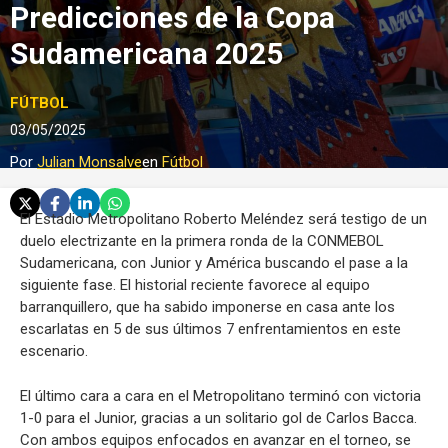
Predicciones de la Copa
Sudamericana 2025
FÚTBOL
03/05/2025
Por
Julian Monsalve
en
Fútbol
El Estadio Metropolitano Roberto Meléndez será testigo de un
duelo electrizante en la primera ronda de la CONMEBOL
Sudamericana, con Junior y América buscando el pase a la
siguiente fase. El historial reciente favorece al equipo
barranquillero, que ha sabido imponerse en casa ante los
escarlatas en 5 de sus últimos 7 enfrentamientos en este
escenario.
El último cara a cara en el Metropolitano terminó con victoria
1-0 para el Junior, gracias a un solitario gol de Carlos Bacca.
Con ambos equipos enfocados en avanzar en el torneo, se