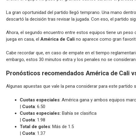
La gran oportunidad del partido llegó temprano. Una mano dentro 
descartó la decisión tras revisar la jugada. Con eso, el partido 
Ahora, el segundo encuentro entre estos equipos tiene un peso d
juega en casa, el
América de Cali
no aparece como gran favorito
Cabe recordar que, en caso de empate en el tiempo reglamentario
embargo, estos 30 minutos extra y los penales no se consideran 
Pronósticos recomendados América de Cali v
Algunas apuestas que vale la pena considerar para este partido 
Cuotas especiales
: América gana y ambos equipos mar
|
Cuota
: 6.50
Cuotas especiales
:
Bahía se clasifica
|
Cuota
: 1.98
Total de goles
: Más de 1.5
|
Cuota
: 1.37