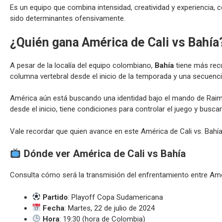
Es un equipo que combina intensidad, creatividad y experienci
sido determinantes ofensivamente.
¿Quién gana América de Cali vs Bahía
A pesar de la localía del equipo colombiano,
Bahía
tiene más recu
columna vertebral desde el inicio de la temporada y una secuenci
América aún está buscando una identidad bajo el mando de Raimon
desde el inicio, tiene condiciones para controlar el juego y buscar
Vale recordar que quien avance en este América de Cali vs. Bahía
Dónde ver América de Cali vs Bahía
Consulta cómo será la transmisión del enfrentamiento entre Amér
Partido
: Playoff Copa Sudamericana
Fecha
: Martes, 22 de julio de 2024
Hora
: 19:30 (hora de Colombia)