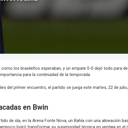
 como los brasileños esperaban, y un empate 0-0 dejó todo para deci
mportancia para la continuidad de la temporada.
 del primer encuentro, el partido se juega este martes, 22 de julio,
tacadas en Bwin
ido de ida, en la Arena Fonte Nova, un Bahía con una alineación ba
 tampoco logró transformar su superioridad técnica en ventaja en el