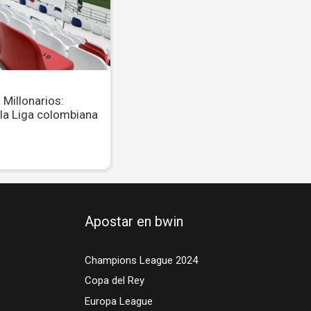
 Millonarios:
la Liga colombiana
Apostar en bwin
Champions League 2024
Copa del Rey
Europa League