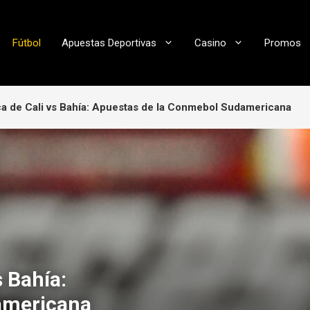
Fútbol
Apuestas Deportivas
Casino
Promos
a de Cali vs Bahía: Apuestas de la Conmebol Sudamericana
 Bahía:
americana