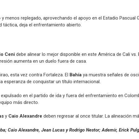
vo y menos replegado, aprovechando el apoyo en el Estadio Pascual G
d táctica, deja el enfrentamiento abierto.
io Ceni
debe alinear lo mejor disponible en este América de Cali vs. 
 presión aumenta en un duelo fuera de casa.
irao, esta vez contra Fortaleza. El
Bahía
ya muestra señales de osci
a esperanza de conquistar un título internacional.
, expulsado en el partido de ida y fuera del enfrentamiento en Colom
 equipo más directo.
as
y
Caio Alexandre
deben regresar al once titular. La alineación m
ba; Caio Alexandre, Jean Lucas y Rodrigo Nestor; Ademir, Erick Pul