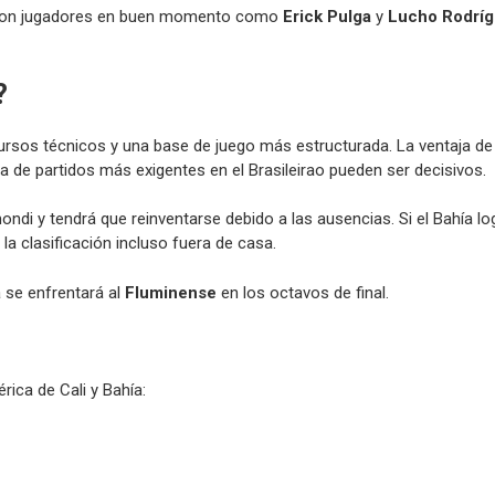
a, con jugadores en buen momento como
Erick Pulga
y
Lucho Rodrí
?
rsos técnicos y una base de juego más estructurada. La ventaja d
a de partidos más exigentes en el Brasileirao pueden ser decisivos.
di y tendrá que reinventarse debido a las ausencias. Si el Bahía lo
 la clasificación incluso fuera de casa.
 se enfrentará al
Fluminense
en los octavos de final.
ica de Cali y Bahía: