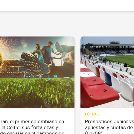
FÚTBOL
rán, el primer colombiano en
Pronósticos Junior vs
 el Celtic: sus fortalezas y
apuestas y cuotas de 
e encajar en el campeón de
(01/08)