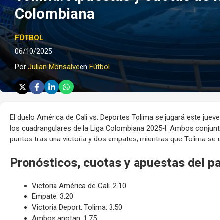
Colombiana
FÚTBOL
06/10/2025
Por
Julian Monsalve
en
Fútbol
El duelo América de Cali vs. Deportes Tolima se jugará este jueves
los cuadrangulares de la Liga Colombiana 2025‑I. Ambos conjunt
puntos tras una victoria y dos empates, mientras que Tolima se u
Pronósticos, cuotas y apuestas del p
Victoria América de Cali: 2.10
Empate: 3.20
Victoria Deport. Tolima: 3.50
Ambos anotan: 1.75