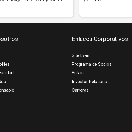
sotros
Enlaces Corporativos
Site bwin
okies
Programa de Socios
vacidad
Entain
Uso
Investor Relations
onsable
Carreras