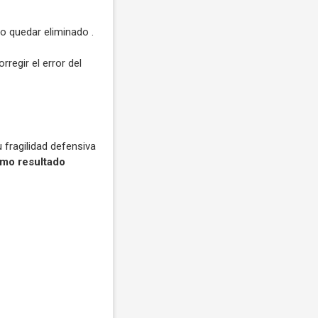
o quedar eliminado .
regir el error del
 fragilidad defensiva
omo resultado