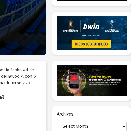
 por la fecha #4 de
 del Grupo A con 5
mantenerse vivo.
ma
Archives