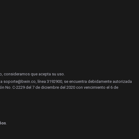
do, consideramos que acepta su uso.
yuda soporte@bwin.co, línea 3192900, se encuentra debidamente autorizada
ón No. C-2229 del 7 de diciembre del 2020 con vencimiento el 6 de
ños
.