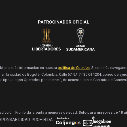
PATROCINADOR OFICIAL
obtener más información en nuestra
política de Cookies
. Si continúa navegan
l en la ciudad de Bogotá- Colombia, Calle 67 N.º 7 - 35 Of 1204, correo de a
e tipo Juegos Operados por Internet”, de acuerdo con el Contrato de Concesi
 adicción. Prohibida la venta a menores de edad.
Solo para mayores de 18 a
ESPONSABILIDAD. PROHIBIDA