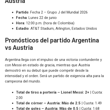
Austria
Partido
: Fecha 2 – Grupo J del Mundial 2026
Fecha
: Lunes 22 de junio
Hora
: 12:00 p.m. (hora de Colombia)
Estadio
: AT&T Stadium, Arlington, Estados Unidos
Pronósticos del partido Argentina
vs Austria
Argentina llega con el impulso de una victoria contundente y
con Messi en estado de gracia, mientras que Austria
demostró en su debut que puede competir desde la
intensidad y el orden. Será un partido de exigencia alta para la
campeona del mundo.
Total de tiros a portería – Lionel Messi: 2+
| Cuota:
2.00
Total de córner – Austria: Más de 2.5
| Cuota: 1.49
Total de goles – Austria: Más de 0.5
| Cuota: 1.68