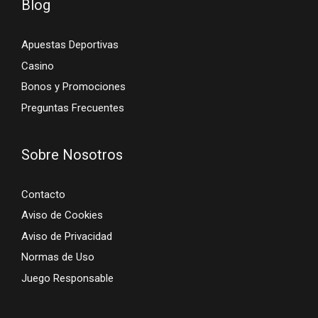
Blog
Apuestas Deportivas
Casino
Bonos y Promociones
Preguntas Frecuentes
Sobre Nosotros
Contacto
Aviso de Cookies
Aviso de Privacidad
Normas de Uso
Juego Responsable