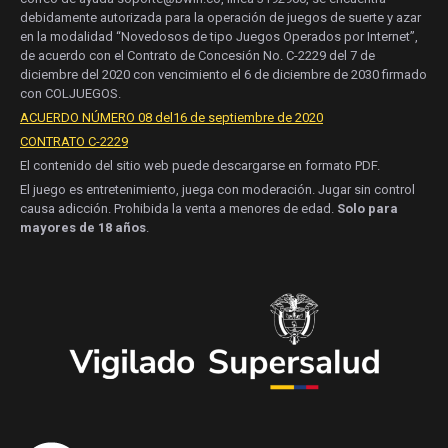
debidamente autorizada para la operación de juegos de suerte y azar
en la modalidad “Novedosos de tipo Juegos Operados por Internet”,
de acuerdo con el Contrato de Concesión No. C-2229 del 7 de
diciembre del 2020 con vencimiento el 6 de diciembre de 2030 firmado
con COLJUEGOS.
ACUERDO NÚMERO 08 del16 de septiembre de 2020
CONTRATO C-2229
El contenido del sitio web puede descargarse en formato PDF.
El juego es entretenimiento, juega con moderación. Jugar sin control
causa adicción. Prohibida la venta a menores de edad.
Solo para
mayores de 18 años
.