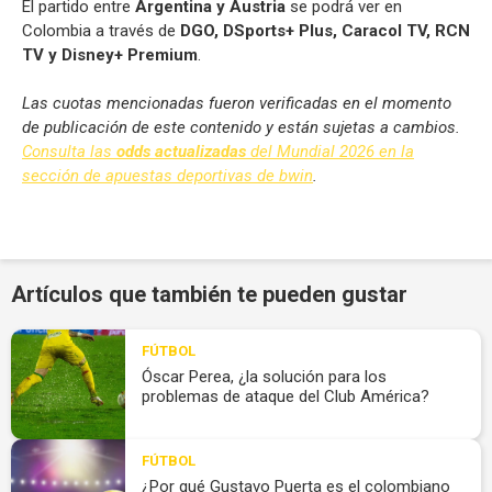
El partido entre
Argentina y Austria
se podrá ver en
Colombia a través de
DGO, DSports+ Plus, Caracol TV, RCN
TV y Disney+ Premium
.
Las cuotas mencionadas fueron verificadas en el momento
de publicación de este contenido y están sujetas a cambios.
Consulta las
odds actualizadas
del Mundial 2026 en la
sección de apuestas deportivas de bwin
.
Artículos que también te pueden gustar
FÚTBOL
Óscar Perea, ¿la solución para los
problemas de ataque del Club América?
FÚTBOL
¿Por qué Gustavo Puerta es el colombiano