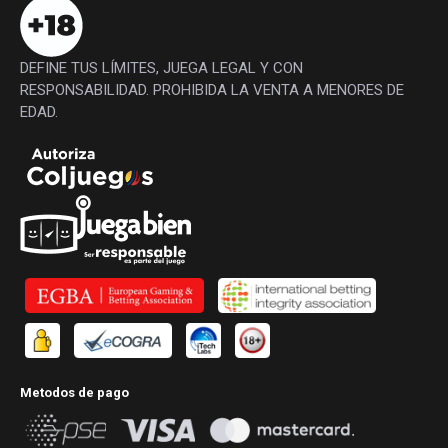
DEFINE TUS LÍMITES, JUEGA LEGAL Y CON
RESPONSABILIDAD. PROHIBIDA LA VENTA A MENORES DE
EDAD.
Metodos de pago