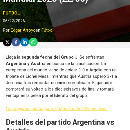
FÚTBOL
06/22/2026
Por
Edgar Arroyo
en
Fútbol
Llega la
segunda fecha del Grupo J
. Se enfrentan
Argentina y Austria
en busca de la clasificación. La
campeona del mundo viene de golear 3-0 a Argelia con un
triplete de Lionel Messi, mientras que Austria superó 3-1 a
Jordania tras remontar un inicio complicado. El ganador
comprará su volteo a los dieciseisavos de final y tomará
ventaja en la pelea por el liderato del grupo.
Las mejores cuotas para el Mundial de 2026 en bwin.
Detalles del partido Argentina vs