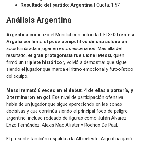
Resultado del partido: Argentina
| Cuota: 1.57
Análisis Argentina
Argentina
comenzó el Mundial con autoridad. El
3-0 frente a
Argelia
confirmó
el peso competitivo de una selección
acostumbrada a jugar en estos escenarios. Más allá del
resultado,
el gran protagonista fue Lionel Messi
, quien
firmó un
triplete histórico
y volvió a demostrar que sigue
siendo el jugador que marca el ritmo emocional y futbolístico
del equipo.
Messi remató 6 veces en el debut, 4 de ellas a portería, y
3 terminaron en gol
. Ese nivel de participación ofensiva
habla de un jugador que sigue apareciendo en las zonas
decisivas y que continúa siendo el principal foco de peligro
argentino, incluso rodeado de figuras como Julián Álvarez,
Enzo Fernández, Alexis Mac Allister y Rodrigo De Paul.
El presente también respalda a la Albiceleste. Argentina ganó