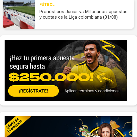
FÚTBOL
Pronósticos Junior vs Millonarios: apuestas
y cuotas de la Liga colombiana (01/08)