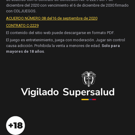
diciembre del 2020 con vencimiento el 6 de diciembre de 2030 firmado
con COLJUEGOS.
ACUERDO NÚMERO 08 del16 de septiembre de 2020
CONTRATO C-2229
El contenido del sitio web puede descargarse en formato PDF.
El juego es entretenimiento, juega con moderación. Jugar sin control
causa adicción. Prohibida la venta a menores de edad.
Solo para
mayores de 18 años
.