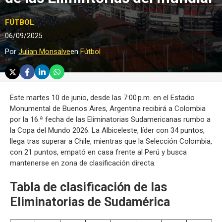
FÚTBOL
06/09/2025
Por
Julian Monsalve
en
Fútbol
Este martes 10 de junio, desde las 7:00 p.m. en el Estadio
Monumental de Buenos Aires, Argentina recibirá a Colombia
por la 16.ª fecha de las Eliminatorias Sudamericanas rumbo a
la Copa del Mundo 2026. La Albiceleste, líder con 34 puntos,
llega tras superar a Chile, mientras que la Selección Colombia,
con 21 puntos, empató en casa frente al Perú y busca
mantenerse en zona de clasificación directa.
Tabla de clasificación de las
Eliminatorias de Sudamérica