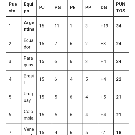
Pue
Equi
PUN
PJ
PG
PE
PP
DG
sto
po
TOS
Arge
1
15
11
1
3
+19
34
ntina
Ecua
2
15
7
6
2
+8
24
dor
Para
3
15
6
6
3
+4
24
guay
Brasi
4
15
6
4
5
+4
22
l
Urug
5
15
5
6
4
+5
21
uay
Colo
6
15
5
6
4
+4
21
mbia
Vene
7
15
4
6
5
-2
18