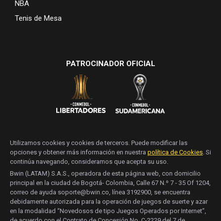
NBA
Tenis de Mesa
PATROCINADOR OFICIAL
Utilizamos cookies y cookies de terceros. Puede modificar las
opciones y obtener más información en nuestra
política de Cookies
. Si
continúa navegando, consideramos que acepta su uso.
Bwin (LATAM) S.A.S., operadora de esta página web, con domicilio
principal en la ciudad de Bogotá- Colombia, Calle 67 N.º 7 - 35 Of 1204,
correo de ayuda soporte@bwin.co, línea 3192900, se encuentra
debidamente autorizada para la operación de juegos de suerte y azar
en la modalidad “Novedosos de tipo Juegos Operados por Internet”,
de acuerdo con el Contrato de Concesión No. C-2229 del 7 de