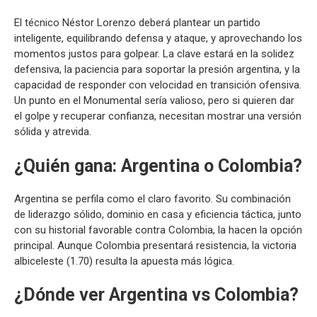
El técnico Néstor Lorenzo deberá plantear un partido
inteligente, equilibrando defensa y ataque, y aprovechando los
momentos justos para golpear. La clave estará en la solidez
defensiva, la paciencia para soportar la presión argentina, y la
capacidad de responder con velocidad en transición ofensiva.
Un punto en el Monumental sería valioso, pero si quieren dar
el golpe y recuperar confianza, necesitan mostrar una versión
sólida y atrevida.
¿Quién gana: Argentina o Colombia?
Argentina se perfila como el claro favorito. Su combinación
de liderazgo sólido, dominio en casa y eficiencia táctica, junto
con su historial favorable contra Colombia, la hacen la opción
principal. Aunque Colombia presentará resistencia, la victoria
albiceleste (1.70) resulta la apuesta más lógica.
¿Dónde ver Argentina vs Colombia?