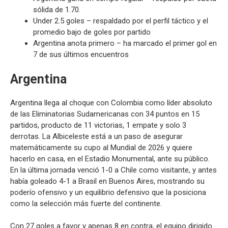
sólida de 1.70.
Under 2.5 goles – respaldado por el perfil táctico y el
promedio bajo de goles por partido
Argentina anota primero – ha marcado el primer gol en
7 de sus últimos encuentros
Argentina
Argentina llega al choque con Colombia como líder absoluto
de las Eliminatorias Sudamericanas con 34 puntos en 15
partidos, producto de 11 victorias, 1 empate y solo 3
derrotas. La Albiceleste está a un paso de asegurar
matemáticamente su cupo al Mundial de 2026 y quiere
hacerlo en casa, en el Estadio Monumental, ante su público.
En la última jornada venció 1-0 a Chile como visitante, y antes
había goleado 4-1 a Brasil en Buenos Aires, mostrando su
poderío ofensivo y un equilibrio defensivo que la posiciona
como la selección más fuerte del continente.
Con 27 goles a favor y apenas 8 en contra, el equipo dirigido