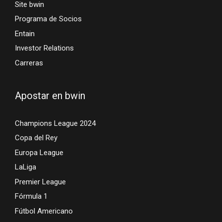
Site bwin
Programa de Socios
Entain
Investor Relations
Carreras
Apostar en bwin
Champions League 2024
Copa del Rey
Europa League
LaLiga
Premier League
Fórmula 1
Fútbol Americano