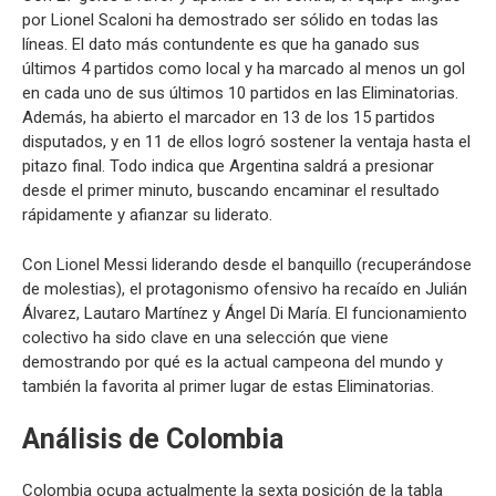
por Lionel Scaloni ha demostrado ser sólido en todas las
líneas. El dato más contundente es que ha ganado sus
últimos 4 partidos como local y ha marcado al menos un gol
en cada uno de sus últimos 10 partidos en las Eliminatorias.
Además, ha abierto el marcador en 13 de los 15 partidos
disputados, y en 11 de ellos logró sostener la ventaja hasta el
pitazo final. Todo indica que Argentina saldrá a presionar
desde el primer minuto, buscando encaminar el resultado
rápidamente y afianzar su liderato.
Con Lionel Messi liderando desde el banquillo (recuperándose
de molestias), el protagonismo ofensivo ha recaído en Julián
Álvarez, Lautaro Martínez y Ángel Di María. El funcionamiento
colectivo ha sido clave en una selección que viene
demostrando por qué es la actual campeona del mundo y
también la favorita al primer lugar de estas Eliminatorias.
Análisis de Colombia
Colombia ocupa actualmente la sexta posición de la tabla