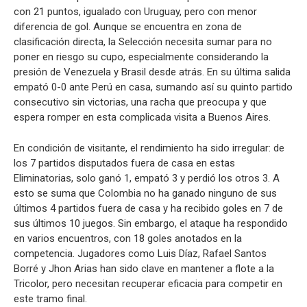
con 21 puntos, igualado con Uruguay, pero con menor
diferencia de gol. Aunque se encuentra en zona de
clasificación directa, la Selección necesita sumar para no
poner en riesgo su cupo, especialmente considerando la
presión de Venezuela y Brasil desde atrás. En su última salida
empató 0-0 ante Perú en casa, sumando así su quinto partido
consecutivo sin victorias, una racha que preocupa y que
espera romper en esta complicada visita a Buenos Aires.
En condición de visitante, el rendimiento ha sido irregular: de
los 7 partidos disputados fuera de casa en estas
Eliminatorias, solo ganó 1, empató 3 y perdió los otros 3. A
esto se suma que Colombia no ha ganado ninguno de sus
últimos 4 partidos fuera de casa y ha recibido goles en 7 de
sus últimos 10 juegos. Sin embargo, el ataque ha respondido
en varios encuentros, con 18 goles anotados en la
competencia. Jugadores como Luis Díaz, Rafael Santos
Borré y Jhon Arias han sido clave en mantener a flote a la
Tricolor, pero necesitan recuperar eficacia para competir en
este tramo final.